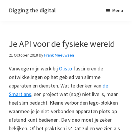
Skip
Skip
Skip
Digging the digital
Menu
to
to
to
primary
main
footer
navigation
content
Je API voor de fysieke wereld
21 October 2018
by
Frank Meeuwsen
Vanwege mijn werk bij
Olisto
fascineren de
ontwikkelingen op het gebied van slimme
apparaten en diensten. Wat te denken van
de
Smartians
, een project wat (nog) niet live is, maar
heel slim bedacht. Kleine verbonden lego-blokken
waarmee je je niet-verbonden apparaten plots op
afstand kunt bedienen. De video moet je zeker
bekijken. Of het praktisch is? Dat zullen we zien als