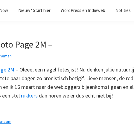
/Now
Nieuw? Start hier
WordPress en Indieweb
Notities
hoto Page 2M –
nneman
age 2M
– Oleee, een nagel fetesjist! Nu denken jullie natuurli
ste paar dagen zo pronistisch bezig?’. Lieve mensen, de red
 en ik 16 maart naar de webloggers bijeenkomst gaan en al
s een stel
rukkers
dan horen we er dus echt niet bij!
dotcom