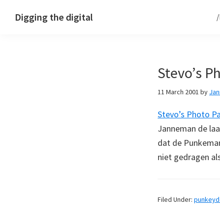
Skip
Skip
Skip
Digging the digital
to
to
to
primary
main
footer
navigation
content
Stevo’s P
11 March 2001
by
Ja
Stevo’s Photo P
Janneman de laat
dat de Punkeman
niet gedragen al
Filed Under:
punkey