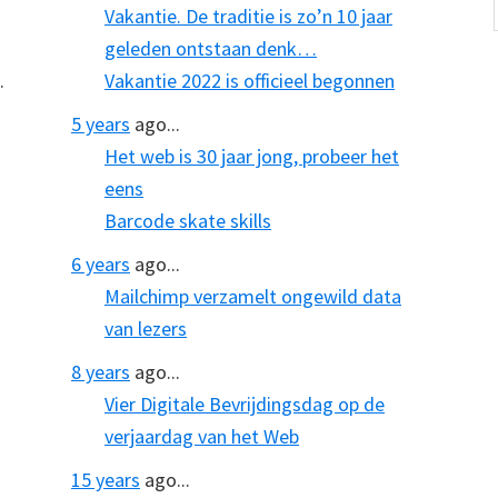
Vakantie. De traditie is zo’n 10 jaar
geleden ontstaan denk…
.
Vakantie 2022 is officieel begonnen
5 years
ago...
Het web is 30 jaar jong, probeer het
eens
Barcode skate skills
6 years
ago...
Mailchimp verzamelt ongewild data
van lezers
8 years
ago...
Vier Digitale Bevrijdingsdag op de
verjaardag van het Web
15 years
ago...