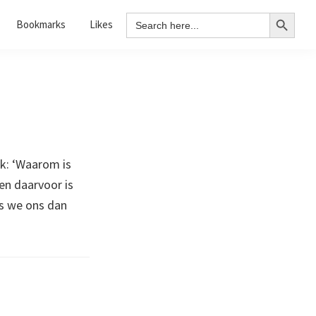
Search Button
Search
Bookmarks
Likes
for:
jk: ‘Waarom is
en daarvoor is
s we ons dan