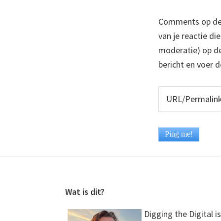
Comments op deze
van je reactie di
moderatie) op dez
bericht en voer d
Footer
Wat is dit?
Digging the Digital is