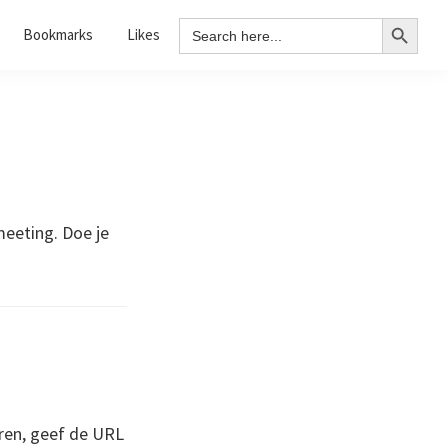
Search Button
Search
Bookmarks
Likes
for:
meeting. Doe je
ren, geef de URL