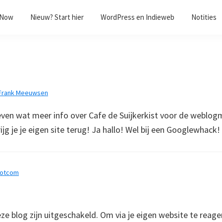
/Now
Nieuw? Start hier
WordPress en Indieweb
Notities
Frank Meeuwsen
 even wat meer info over Cafe de Suijkerkist voor de weblog
rijg je je eigen site terug! Ja hallo! Wel bij een Googlewhack!
dotcom
 blog zijn uitgeschakeld. Om via je eigen website te reage