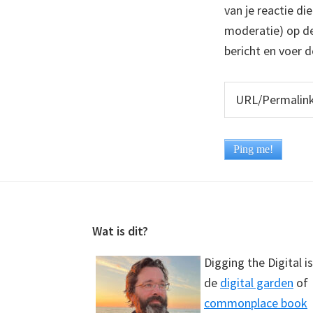
van je reactie di
moderatie) op dez
bericht en voer d
Footer
Wat is dit?
Digging the Digital is
de
digital garden
of
commonplace book