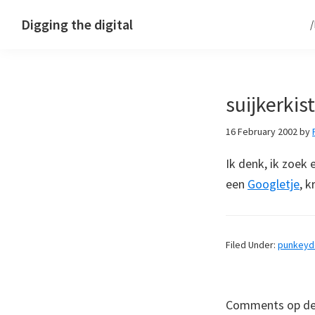
Skip
Skip
Skip
Digging the digital
to
to
to
primary
main
footer
navigation
content
suijkerkist
16 February 2002
by
Ik denk, ik zoek
een
Googletje
, k
Filed Under:
punkey
Comments op deze