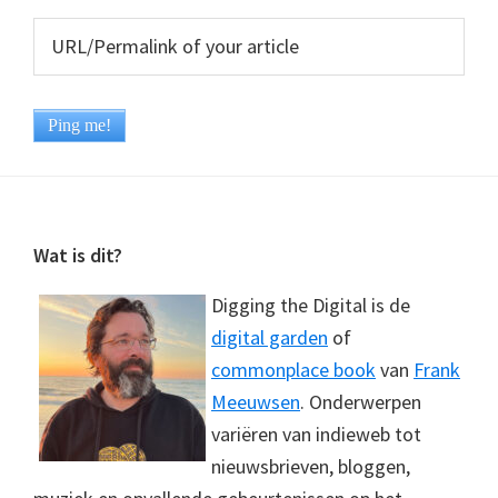
Footer
Wat is dit?
Digging the Digital is de
digital garden
of
commonplace book
van
Frank
Meeuwsen
. Onderwerpen
variëren van indieweb tot
nieuwsbrieven, bloggen,