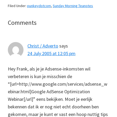
Filed Under:
punkeydotcom
,
Sunday Morning Teanotes
Reader
Comments
Interactions
Christ / Adverto
says
24 July 2005 at 12:05 pm
Hey Frank, als je je Adsense-inkomsten wil
verbeteren is kun je misschien de
“[url=http://www.google.com/services/adsense_w
ebinar.html]Google AdSense Optimization
Webinar[/url]” eens bekijken. Moet je eerlijk
bekennen dat ik er nog niet echt doorheen ben
gekomen, maar je kunt er vast een hoop nuttig tips