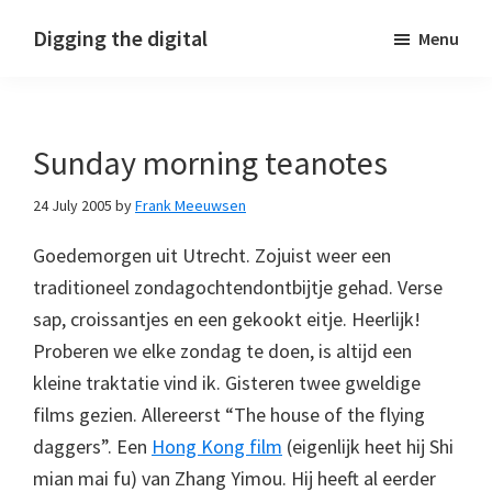
Skip
Skip
Skip
Digging the digital
Menu
to
to
to
primary
main
footer
navigation
content
Sunday morning teanotes
24 July 2005
by
Frank Meeuwsen
Goedemorgen uit Utrecht. Zojuist weer een
traditioneel zondagochtendontbijtje gehad. Verse
sap, croissantjes en een gekookt eitje. Heerlijk!
Proberen we elke zondag te doen, is altijd een
kleine traktatie vind ik. Gisteren twee gweldige
films gezien. Allereerst “The house of the flying
daggers”. Een
Hong Kong film
(eigenlijk heet hij Shi
mian mai fu) van Zhang Yimou. Hij heeft al eerder