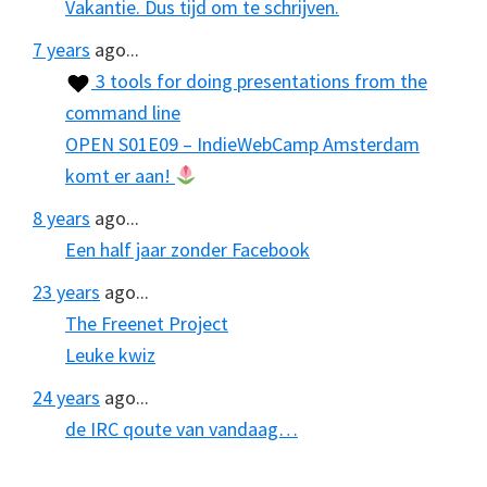
Vakantie. Dus tijd om te schrijven.
7 years
ago...
3 tools for doing presentations from the
command line
OPEN S01E09 – IndieWebCamp Amsterdam
komt er aan!
8 years
ago...
Een half jaar zonder Facebook
23 years
ago...
The Freenet Project
Leuke kwiz
24 years
ago...
de IRC qoute van vandaag…