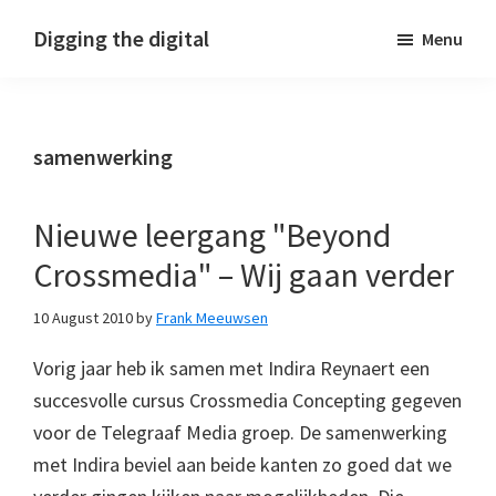
Skip
Skip
Skip
Digging the digital
Menu
to
to
to
primary
main
footer
navigation
content
samenwerking
Nieuwe leergang "Beyond
Crossmedia" – Wij gaan verder
10 August 2010
by
Frank Meeuwsen
Vorig jaar heb ik samen met Indira Reynaert een
succesvolle cursus Crossmedia Concepting gegeven
voor de Telegraaf Media groep. De samenwerking
met Indira beviel aan beide kanten zo goed dat we