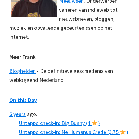
Meeuwsen
. Onderwerpen
variëren van indieweb tot
nieuwsbrieven, bloggen,
muziek en opvallende gebeurtenissen op het
internet.
Meer Frank
Bloghelden
- De definitieve geschiedenis van
webloggend Nederland
On this Day
6 years
ago...
Untappd check-in: Big Bunny (4
)
Untappd check-in: Ne Humanus Crede (3.75
)