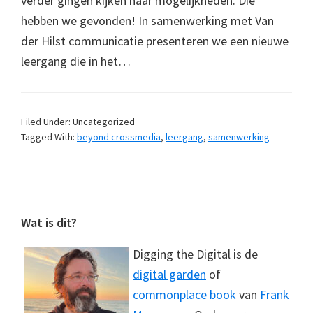
verder gingen kijken naar mogelijkheden. Die
hebben we gevonden! In samenwerking met Van
der Hilst communicatie presenteren we een nieuwe
leergang die in het…
Filed Under: Uncategorized
Tagged With:
beyond crossmedia
,
leergang
,
samenwerking
Footer
Wat is dit?
Digging the Digital is de
digital garden
of
commonplace book
van
Frank