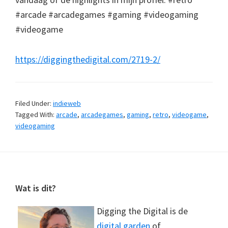
#arcade #arcadegames #gaming #videogaming
#videogame
https://diggingthedigital.com/2719-2/
Filed Under:
indieweb
Tagged With:
arcade
,
arcadegames
,
gaming
,
retro
,
videogame
,
videogaming
Footer
Wat is dit?
Digging the Digital is de
digital garden
of