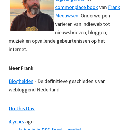
commonplace book
van
Frank
Meeuwsen
. Onderwerpen
variëren van indieweb tot
nieuwsbrieven, bloggen,
muziek en opvallende gebeurtenissen op het
internet.
Meer Frank
Bloghelden
- De definitieve geschiedenis van
webloggend Nederland
On this Day
4 years
ago...
Je bio in je RSS-feed. Handig!