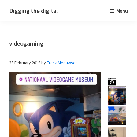
Skip
Skip
Skip
Digging the digital
Menu
to
to
to
primary
main
footer
navigation
content
videogaming
23 February 2019
by
Frank Meeuwsen