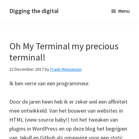
Skip
Skip
Skip
Digging the digital
Menu
to
to
to
primary
main
footer
navigation
content
Oh My Terminal my precious
terminal!
22 December 2017
by
Frank Meeuwsen
Ik ben verre van een programmeur.
Door de jaren heen heb ik er zeker wel een affiniteit
mee ontwikkeld. Van het bouwen van websites in
HTML (view source baby!) tot het tweaken van
plugins in WordPress en op deze blog het begrijpen
van Jekyll en Github als omgeving voor een
static