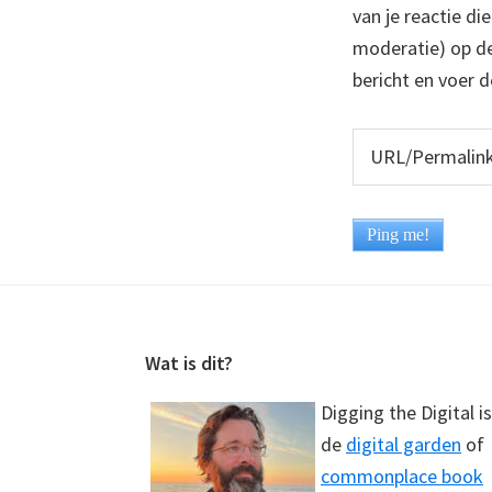
van je reactie di
moderatie) op dez
bericht en voer d
Footer
Wat is dit?
Digging the Digital is
de
digital garden
of
commonplace book