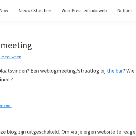
/Now
Nieuw? Start hier
WordPress en Indieweb
Notities
gmeeting
k Meeuwsen
plaatsvinden? Een weblogmeeting/straatlog bij
the bar
? Wie
ineel?
dotcom
 blog zijn uitgeschakeld. Om via je eigen website te reage