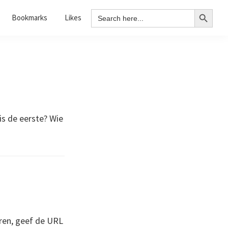
Search Button
Search
Bookmarks
Likes
for:
 is de eerste? Wie
ren, geef de URL