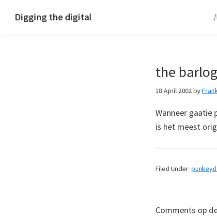
Skip
Skip
Skip
Digging the digital
to
to
to
primary
main
footer
navigation
content
the barlo
18 April 2002
by
Fran
Wanneer gaatie 
is het meest orig
Filed Under:
punkey
Comments op deze