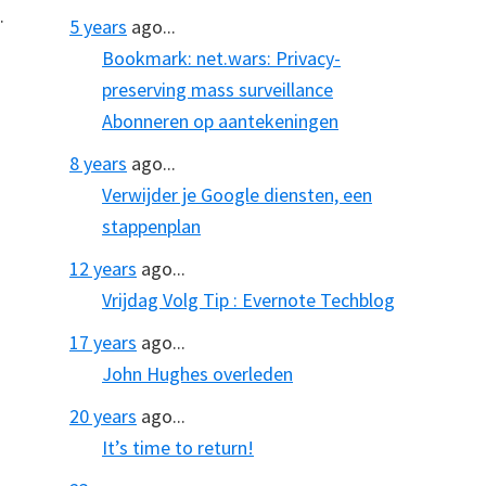
.
5 years
ago...
Bookmark: net.wars: Privacy-
preserving mass surveillance
Abonneren op aantekeningen
8 years
ago...
Verwijder je Google diensten, een
stappenplan
12 years
ago...
Vrijdag Volg Tip : Evernote Techblog
17 years
ago...
John Hughes overleden
20 years
ago...
It’s time to return!