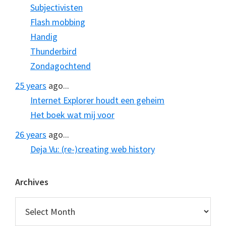
Subjectivisten
Flash mobbing
Handig
Thunderbird
Zondagochtend
25 years
ago...
Internet Explorer houdt een geheim
Het boek wat mij voor
26 years
ago...
Deja Vu: (re-)creating web history
Archives
Archives