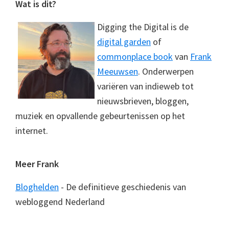
Footer
Wat is dit?
Digging the Digital is de
digital garden
of
commonplace book
van
Frank
Meeuwsen
. Onderwerpen
variëren van indieweb tot
nieuwsbrieven, bloggen,
muziek en opvallende gebeurtenissen op het
internet.
Meer Frank
Bloghelden
- De definitieve geschiedenis van
webloggend Nederland