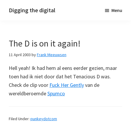
Skip
Skip
Skip
Digging the digital
Menu
to
to
to
primary
main
footer
navigation
content
The D is on it again!
11 April 2003
by
Frank Meeuwsen
Hell yeah! Ik had hem al eens eerder gezien, maar
toen had ik niet door dat het Tenacious D was.
Check de clip voor
Fuck Her Gently
van de
wereldberoemde
Spumco
Filed Under:
punkeydotcom