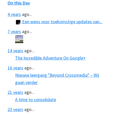
On this Day
4 years
ago...
Een wens voor toekomstige updates van...
7 years
ago...
14 years
ago...
The Incredible Adventure On Google+
16 years
ago...
Nieuwe leergang "Beyond Crossmedia" – Wij
gaan verder
21 years
ago...
A time to consolidate
23 years
ago...