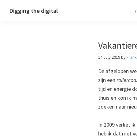
Skip
Skip
Skip
Digging the digital
to
to
to
primary
main
footer
navigation
content
Vakantier
14 July 2019
by
Fran
De afgelopen wek
zijn een
rollercoa
tijd en energie d
thuis en kon ik m
zoeken naar nieu
In 2009 verliet ik
heb ik dat met ve