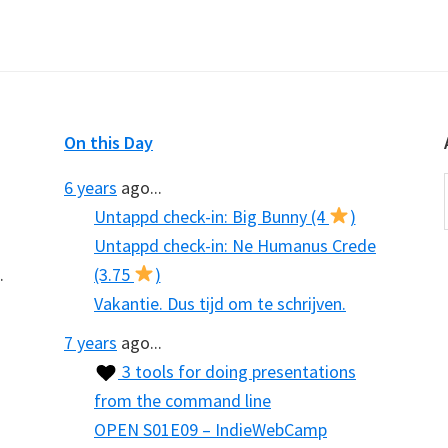
On this Day
6 years
ago...
Untappd check-in: Big Bunny (4
)
Untappd check-in: Ne Humanus Crede
.
(3.75
)
Vakantie. Dus tijd om te schrijven.
7 years
ago...
3 tools for doing presentations
from the command line
OPEN S01E09 – IndieWebCamp