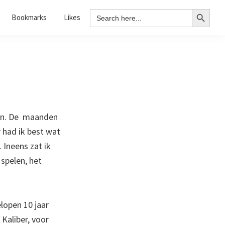
Search Button
Search
Bookmarks
Likes
for:
eden. De maanden
r had ik best wat
 Ineens zat ik
 spelen, het
lopen 10 jaar
Kaliber, voor