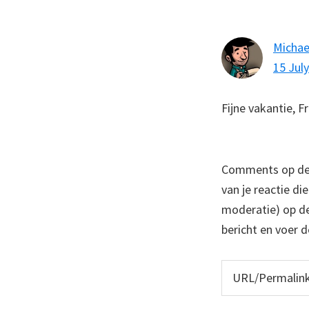
Interaction
Michae
15 Jul
Fijne vakantie, F
Comments op deze
van je reactie di
moderatie) op dez
bericht en voer d