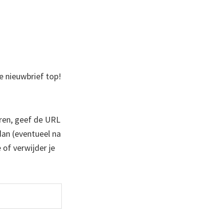
je nieuwbrief top!
ren, geef de URL
 dan (eventueel na
 of verwijder je