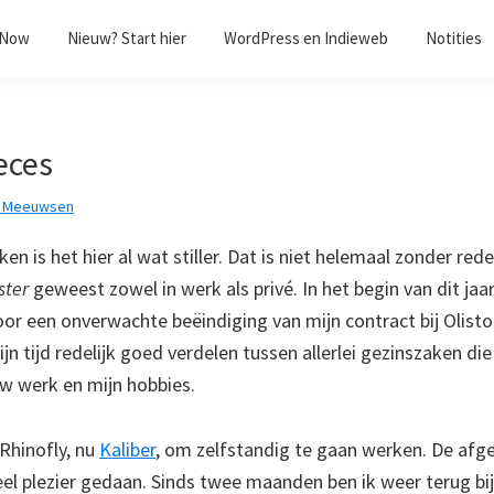
/Now
Nieuw? Start hier
WordPress en Indieweb
Notities
eces
k Meeuwsen
en is het hier al wat stiller. Dat is niet helemaal zonder r
ster
geweest zowel in werk als privé. In het begin van dit jaa
oor een onverwachte beëindiging van mijn contract bij Olisto.
ijn tijd redelijk goed verdelen tussen allerlei gezinszaken die
w werk en mijn hobbies.
 Rhinofly, nu
Kaliber
, om zelfstandig te gaan werken. De afge
el plezier gedaan. Sinds twee maanden ben ik weer terug bij 