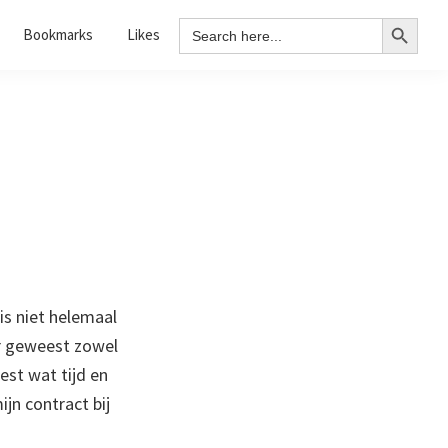
Search Button
Search
Bookmarks
Likes
for:
 is niet helemaal
r geweest zowel
best wat tijd en
jn contract bij