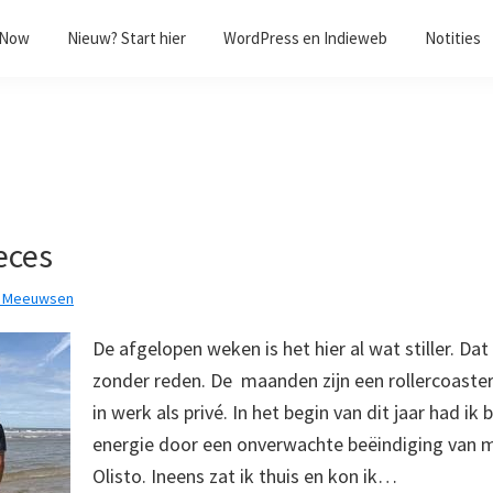
/Now
Nieuw? Start hier
WordPress en Indieweb
Notities
eces
k Meeuwsen
De afgelopen weken is het hier al wat stiller. Dat
zonder reden. De maanden zijn een rollercoaste
in werk als privé. In het begin van dit jaar had ik 
energie door een onverwachte beëindiging van mi
Olisto. Ineens zat ik thuis en kon ik…