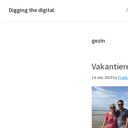
Skip
Skip
Skip
Digging the digital
to
to
to
primary
main
footer
navigation
content
gezin
Vakantier
14 July 2019
by
Fran