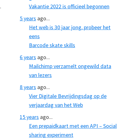
.
Vakantie 2022 is officieel begonnen
5 years
ago...
Het web is 30 jaar jong, probeer het
eens
Barcode skate skills
6 years
ago...
Mailchimp verzamelt ongewild data
van lezers
8 years
ago...
Vier Digitale Bevrijdingsdag op de
verjaardag van het Web
15 years
ago...
Een prepaidkaart met een API – Social
sharing experiment