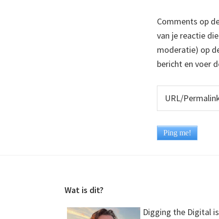
Comments op deze
van je reactie di
moderatie) op dez
bericht en voer d
Footer
Wat is dit?
Digging the Digital is