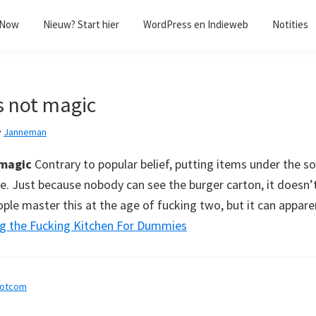
/Now
Nieuw? Start hier
WordPress en Indieweb
Notities
s not magic
y
Janneman
 magic
Contrary to popular belief, putting items under the s
ere. Just because nobody can see the burger carton, it doesn’
ple master this at the age of fucking two, but it can appare
ng the Fucking Kitchen For Dummies
dotcom