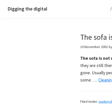
Skip
Skip
Skip
Digging the digital
to
to
to
primary
main
footer
navigation
content
The sofa i
10 November 2001
b
The sofa is not
they are still th
gone. Usually peo
some…..
Cleani
Filed Under:
punkey