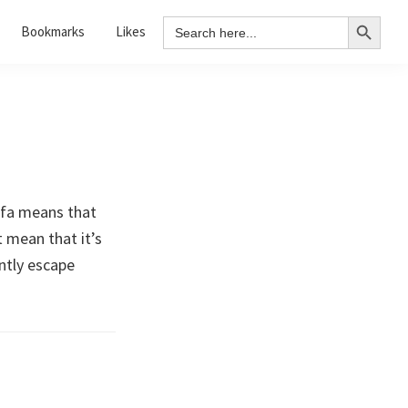
Search Button
Search
Bookmarks
Likes
for:
ofa means that
t mean that it’s
ntly escape