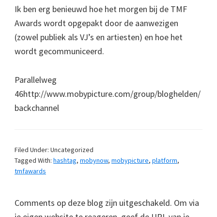
Ik ben erg benieuwd hoe het morgen bij de TMF
Awards wordt opgepakt door de aanwezigen
(zowel publiek als VJ’s en artiesten) en hoe het
wordt gecommuniceerd.
Parallelweg
46http://www.mobypicture.com/group/bloghelden/
backchannel
Filed Under: Uncategorized
Tagged With:
hashtag
,
mobynow
,
mobypicture
,
platform
,
tmfawards
Comments op deze blog zijn uitgeschakeld. Om via
je eigen website te reageren, geef de URL van je