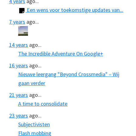
4 years
ago...
Een wens voor toekomstige updates van...
7 years
ago...
14 years
ago...
The Incredible Adventure On Google+
16 years
ago...
Nieuwe leergang "Beyond Crossmedia" – Wij
gaan verder
21 years
ago...
A time to consolidate
23 years
ago...
Subjectivisten
Flash mobbing