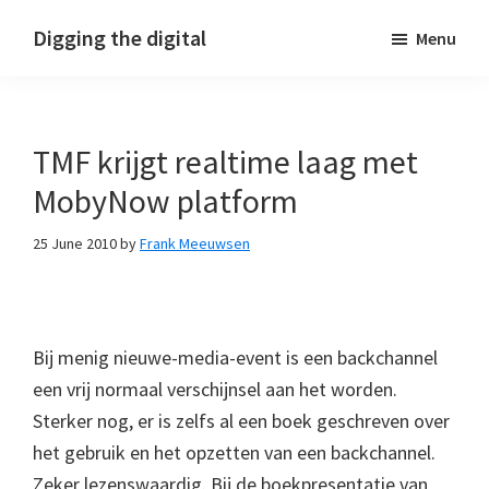
Skip
Skip
Skip
Digging the digital
Menu
to
to
to
primary
main
footer
navigation
content
TMF krijgt realtime laag met
MobyNow platform
25 June 2010
by
Frank Meeuwsen
Bij menig nieuwe-media-event is een backchannel
een vrij normaal verschijnsel aan het worden.
Sterker nog, er is zelfs al een boek geschreven over
het gebruik en het opzetten van een backchannel.
Zeker lezenswaardig. Bij de boekpresentatie van