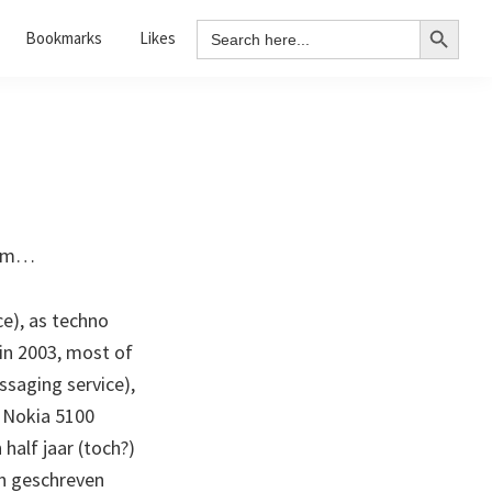
Search Button
Search
Bookmarks
Likes
for:
com…
e), as techno
 in 2003, most of
saging service),
d Nokia 5100
half jaar (toch?)
n geschreven