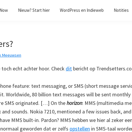
/Now
Nieuw? Start hier
WordPress en Indieweb
Notities
ers?
k Meeuwsen
e toch echt achter hoor. Check
dit
bericht op Trendsetters.
hone feature: text messaging, or SMS (short message servic
 it. Worldwide, 80 billion text messages will be sent monthly
ere SMS originated. […] On the
horizon
: MMS (multimedia mes
x and sounds. Nokia 7210, mentioned a few issues back, an
have MMS built-in. Pardon? MMS hebben we hier al zeker een 
o normaal geworden dat er zelfs
opstellen
in SMS-taal worde