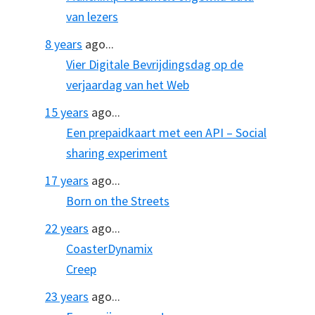
van lezers
8 years
ago...
Vier Digitale Bevrijdingsdag op de
verjaardag van het Web
15 years
ago...
Een prepaidkaart met een API – Social
sharing experiment
17 years
ago...
Born on the Streets
22 years
ago...
CoasterDynamix
Creep
23 years
ago...