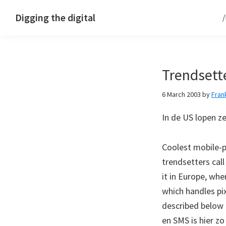
Skip
Skip
Skip
Digging the digital
to
to
to
primary
main
footer
navigation
content
Trendsett
6 March 2003
by
Fran
In de US lopen z
Coolest mobile-p
trendsetters call
it in Europe, wh
which handles pi
described below 
en SMS is hier z