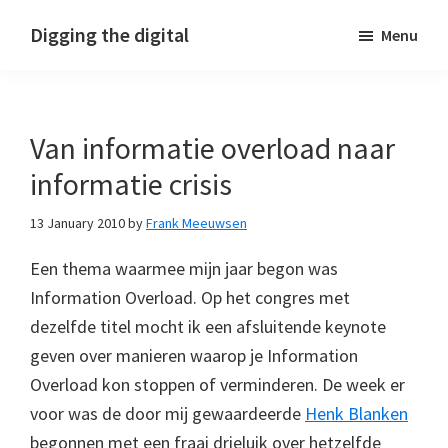
Skip
Skip
Skip
Digging the digital
Menu
to
to
to
primary
main
footer
navigation
content
Van informatie overload naar
informatie crisis
13 January 2010
by
Frank Meeuwsen
Een thema waarmee mijn jaar begon was
Information Overload. Op het congres met
dezelfde titel mocht ik een afsluitende keynote
geven over manieren waarop je Information
Overload kon stoppen of verminderen. De week er
voor was de door mij gewaardeerde
Henk Blanken
begonnen met een fraai drieluik over hetzelfde