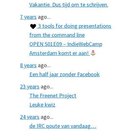
Vakantie. Dus tijd om te schrijven.
7 years
ago...
3 tools for doing presentations
from the command line
OPEN S01E09 – IndieWebCamp
Amsterdam komt er aan!
8 years
ago...
Een half jaar zonder Facebook
23 years
ago...
The Freenet Project
Leuke kwiz
24 years
ago...
de IRC qoute van vandaag…