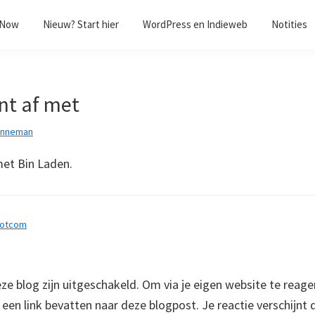
/Now
Nieuw? Start hier
WordPress en Indieweb
Notities
nt af met
anneman
et Bin Laden.
dotcom
 blog zijn uitgeschakeld. Om via je eigen website te reage
e een link bevatten naar deze blogpost. Je reactie verschijnt