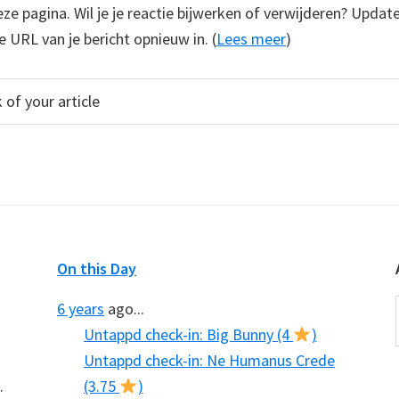
e pagina. Wil je je reactie bijwerken of verwijderen? Update
e URL van je bericht opnieuw in. (
Lees meer
)
On this Day
6 years
ago...
Untappd check-in: Big Bunny (4
)
Untappd check-in: Ne Humanus Crede
.
(3.75
)