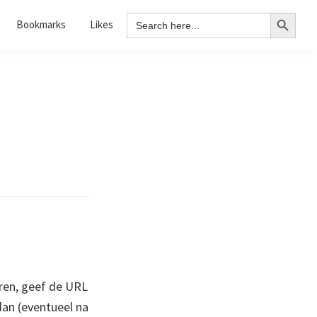
Search Button
Search
Bookmarks
Likes
for:
ren, geef de URL
 dan (eventueel na