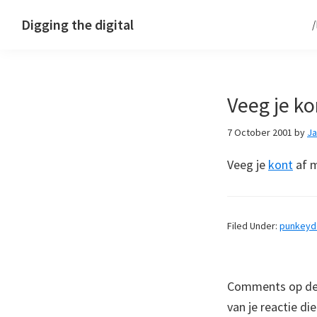
Skip
Skip
Skip
Digging the digital
to
to
to
primary
main
footer
navigation
content
Veeg je ko
7 October 2001
by
J
Veeg je
kont
af m
Filed Under:
punkey
Comments op deze
van je reactie di