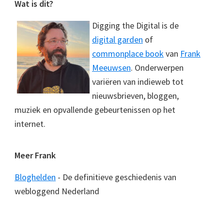
Footer
Wat is dit?
Digging the Digital is de
digital garden
of
commonplace book
van
Frank
Meeuwsen
. Onderwerpen
variëren van indieweb tot
nieuwsbrieven, bloggen,
muziek en opvallende gebeurtenissen op het
internet.
Meer Frank
Bloghelden
- De definitieve geschiedenis van
webloggend Nederland