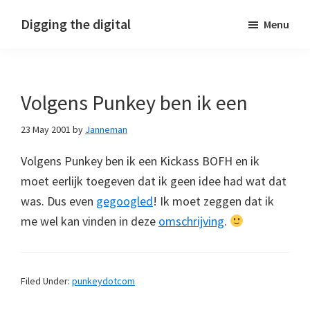
Skip
Skip
Skip
Digging the digital
Menu
to
to
to
primary
main
footer
navigation
content
Volgens Punkey ben ik een
23 May 2001
by
Janneman
Volgens Punkey ben ik een Kickass BOFH en ik
moet eerlijk toegeven dat ik geen idee had wat dat
was. Dus even
gegoogled
! Ik moet zeggen dat ik
me wel kan vinden in deze
omschrijving
.
Filed Under:
punkeydotcom