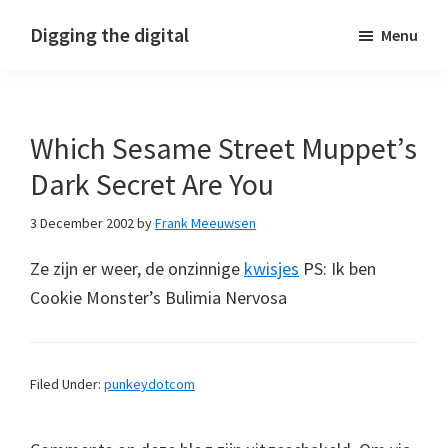
Skip
Skip
Skip
Digging the digital
Menu
to
to
to
primary
main
footer
navigation
content
Which Sesame Street Muppet’s
Dark Secret Are You
3 December 2002
by
Frank Meeuwsen
Ze zijn er weer, de onzinnige
kwisjes
PS: Ik ben
Cookie Monster’s Bulimia Nervosa
Filed Under:
punkeydotcom