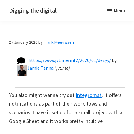
Skip
Skip
Skip
Digging the digital
Menu
to
to
to
primary
main
footer
navigation
content
27 January 2020
by
Frank Meeuwsen
https://www.jvt.me/mf2/2020/01/dezyy/
by
Jamie Tanna
(
jvt.me
)
You also might wanna try out
Integromat
. It offers
notifications as part of their workflows and
scenarios. I have it set up for a small project with a
Google Sheet and it works pretty intuitive