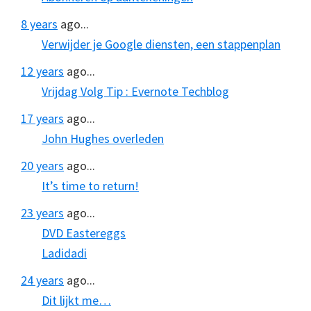
8 years
ago...
Verwijder je Google diensten, een stappenplan
12 years
ago...
Vrijdag Volg Tip : Evernote Techblog
17 years
ago...
John Hughes overleden
20 years
ago...
It’s time to return!
23 years
ago...
DVD Eastereggs
Ladidadi
24 years
ago...
Dit lijkt me…