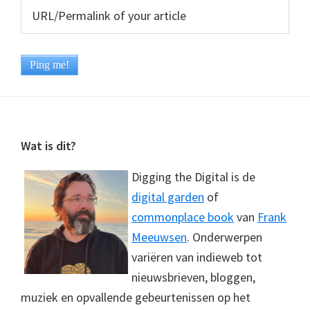
Footer
Wat is dit?
Digging the Digital is de
digital garden
of
commonplace book
van
Frank
Meeuwsen
. Onderwerpen
variëren van indieweb tot
nieuwsbrieven, bloggen,
muziek en opvallende gebeurtenissen op het