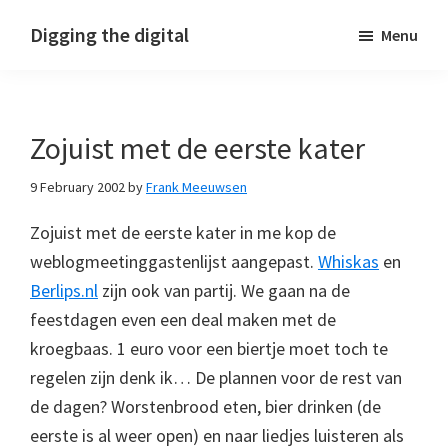
Skip
Skip
Skip
Digging the digital
Menu
to
to
to
primary
main
footer
navigation
content
Zojuist met de eerste kater
9 February 2002
by
Frank Meeuwsen
Zojuist met de eerste kater in me kop de
weblogmeetinggastenlijst aangepast.
Whiskas
en
Berlips.nl
zijn ook van partij. We gaan na de
feestdagen even een deal maken met de
kroegbaas. 1 euro voor een biertje moet toch te
regelen zijn denk ik… De plannen voor de rest van
de dagen? Worstenbrood eten, bier drinken (de
eerste is al weer open) en naar liedjes luisteren als