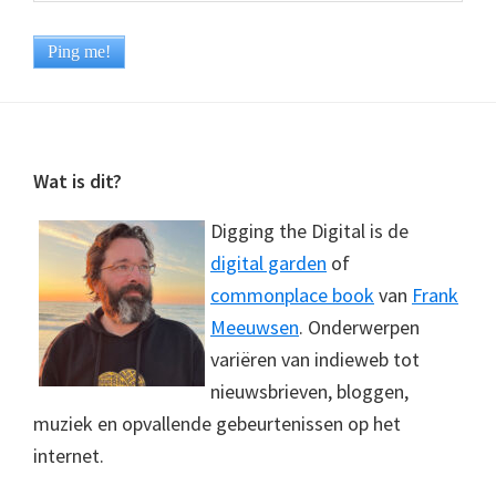
Footer
Wat is dit?
Digging the Digital is de
digital garden
of
commonplace book
van
Frank
Meeuwsen
. Onderwerpen
variëren van indieweb tot
nieuwsbrieven, bloggen,
muziek en opvallende gebeurtenissen op het
internet.