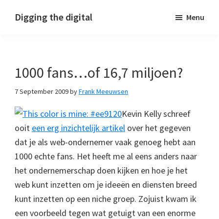
Skip
Skip
Skip
Digging the digital
Menu
to
to
to
primary
main
footer
navigation
content
1000 fans…of 16,7 miljoen?
7 September 2009
by
Frank Meeuwsen
Kevin Kelly schreef
ooit
een erg inzichtelijk artikel
over het gegeven
dat je als web-ondernemer vaak genoeg hebt aan
1000 echte fans. Het heeft me al eens anders naar
het ondernemerschap doen kijken en hoe je het
web kunt inzetten om je ideeën en diensten breed
kunt inzetten op een niche groep. Zojuist kwam ik
een voorbeeld tegen wat getuigt van een enorme