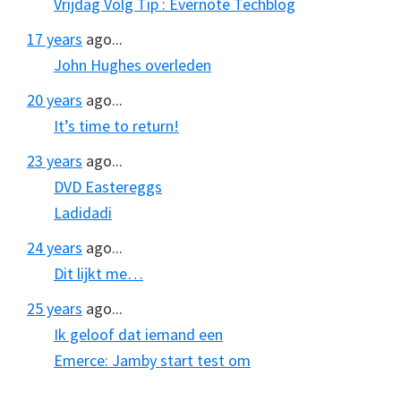
Vrijdag Volg Tip : Evernote Techblog
17 years
ago...
John Hughes overleden
20 years
ago...
It’s time to return!
23 years
ago...
DVD Eastereggs
Ladidadi
24 years
ago...
Dit lijkt me…
25 years
ago...
Ik geloof dat iemand een
Emerce: Jamby start test om