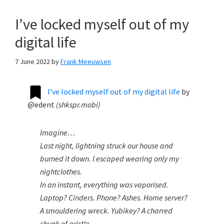
I’ve locked myself out of my
digital life
7 June 2022
by
Frank Meeuwsen
I’ve locked myself out of my digital life
by
@edent
(
shkspr.mobi
)
Imagine…
Last night, lightning struck our house and
burned it down. I escaped wearing only my
nightclothes.
In an instant, everything was vaporised.
Laptop? Cinders. Phone? Ashes. Home server?
A smouldering wreck. Yubikey? A charred
chunk of gristle.