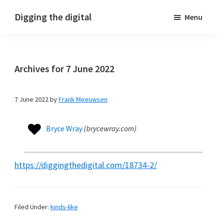
Skip
Skip
Skip
Digging the digital
Menu
to
to
to
primary
main
footer
navigation
content
Archives for 7 June 2022
7 June 2022
by
Frank Meeuwsen
Bryce Wray
(
brycewray.com
)
https://diggingthedigital.com/18734-2/
Filed Under:
kinds-like