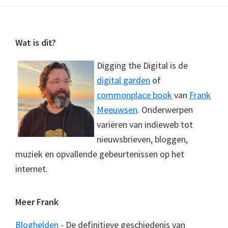
Footer
Wat is dit?
Digging the Digital is de
digital garden
of
commonplace book
van
Frank
Meeuwsen
. Onderwerpen
variëren van indieweb tot
nieuwsbrieven, bloggen,
muziek en opvallende gebeurtenissen op het
internet.
Meer Frank
Bloghelden
- De definitieve geschiedenis van