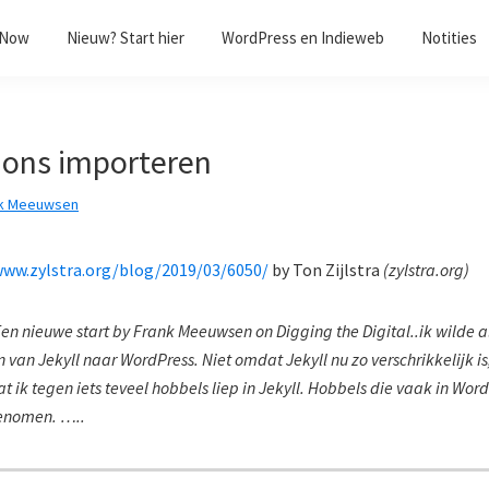
/Now
Nieuw? Start hier
WordPress en Indieweb
Notities
ons importeren
k Meeuwsen
www.zylstra.org/blog/2019/03/6050/
by
Ton Zijlstra
(
zylstra.org
)
Een nieuwe start by Frank Meeuwsen on Digging the Digital..ik wilde a
 van Jekyll naar WordPress. Niet omdat Jekyll nu zo verschrikkelijk 
t ik tegen iets teveel hobbels liep in Jekyll. Hobbels die vaak in Wor
genomen. …..