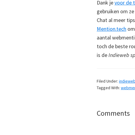
Dank je
voor de t
gebruiken om ze 
Chat al meer ti
Mention.tech
om 
aantal webmenti
toch de beste ro
is de
Indieweb spi
Filed Under:
indiewe
Tagged With:
webmen
Reader
Comments
Interaction