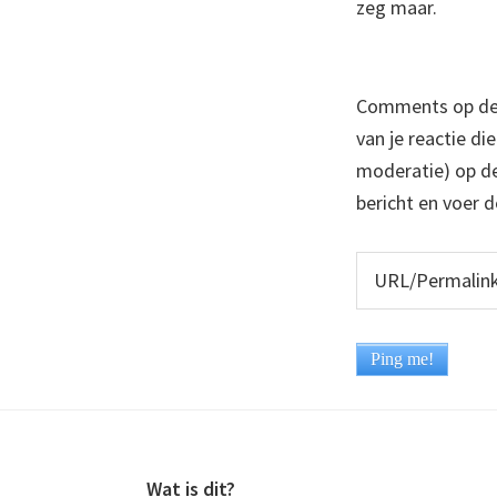
zeg maar.
Comments op deze
van je reactie di
moderatie) op dez
bericht en voer d
Footer
Wat is dit?