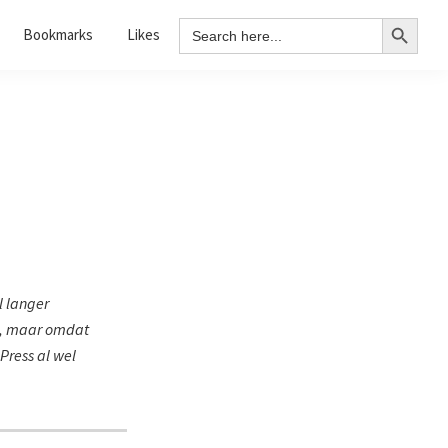
Search Button
Search
Bookmarks
Likes
for:
l langer
is, maar omdat
dPress al wel