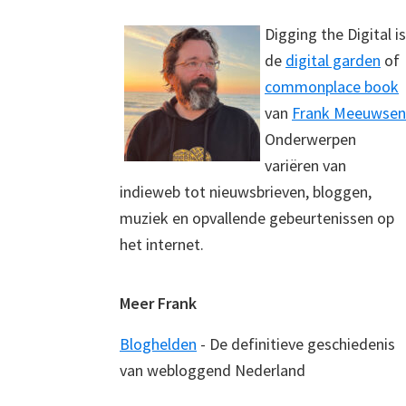
Digging the Digital is
de
digital garden
of
commonplace book
van
Frank Meeuwsen
Onderwerpen
variëren van
indieweb tot nieuwsbrieven, bloggen,
muziek en opvallende gebeurtenissen op
het internet.
Meer Frank
Bloghelden
- De definitieve geschiedenis
van webloggend Nederland