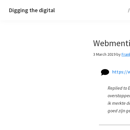
Skip
Skip
Skip
Digging the digital
to
to
to
primary
main
footer
navigation
content
Webmenti
3 March 2019
by
Fran
https://
Replied to 
overstappen
ik merkte da
goed zijn 