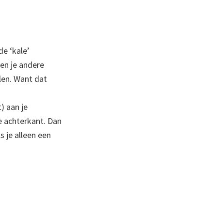
de ‘kale’
en je andere
llen. Want dat
) aan je
e achterkant. Dan
s je alleen een