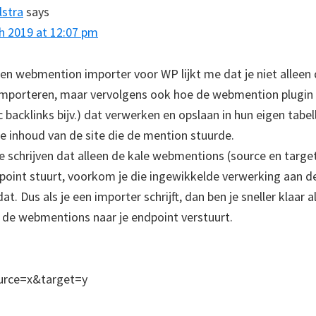
lstra
says
h 2019 at 12:07 pm
een webmention importer voor WP lijkt me dat je niet alleen 
mporteren, maar vervolgens ook hoe de webmention plugin 
 backlinks bijv.) dat verwerken en opslaan in hun eigen tabe
e inhoud van de site die de mention stuurde.
e schrijven dat alleen de kale webmentions (source en target
int stuurt, voorkom je die ingewikkelde verwerking aan d
t. Dus als je een importer schrijft, dan ben je sneller klaar al
at de webmentions naar je endpoint verstuurt.
ource=x&target=y