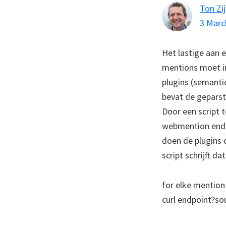
Ton Zij
3 Marc
Het lastige aan 
mentions moet i
plugins (semantic
bevat de geparst
Door een script t
webmention endpo
doen de plugins da
script schrijft d
for elke mention
curl endpoint?s