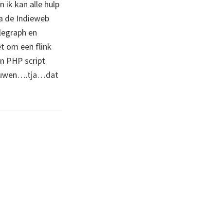
 ik kan alle hulp
ia de Indieweb
legraph en
t om een flink
n PHP script
 bouwen….tja…dat