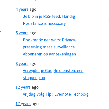
4 years
ago...
Je bio in je RSS-feed. Handig!
Resistance is necessary
.
5 years
ago...
Bookmark: net.wars: Privacy-
preserving mass surveillance
Abonneren op aantekeningen
8 years
ago...
Verwijder je Google diensten, een
stappenplan
12 years
ago...
Vrijdag Volg Tip : Evernote Techblog
17 years
ago...