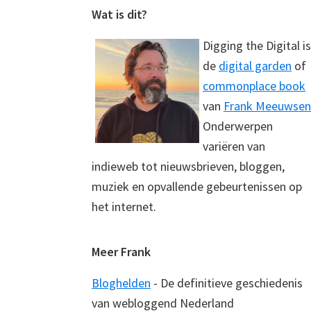
Footer
Wat is dit?
Digging the Digital is
de
digital garden
of
commonplace book
van
Frank Meeuwsen
Onderwerpen
variëren van
indieweb tot nieuwsbrieven, bloggen,
muziek en opvallende gebeurtenissen op
het internet.
Meer Frank
Bloghelden
- De definitieve geschiedenis
van webloggend Nederland