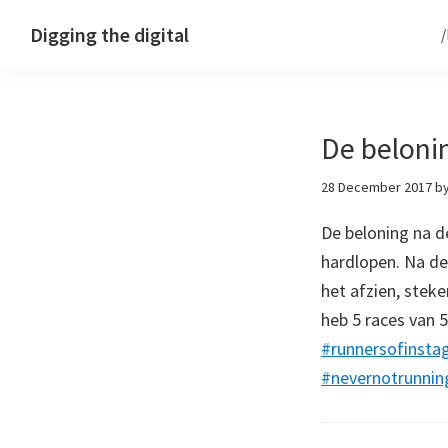
Skip
Skip
Skip
Digging the digital
to
to
to
primary
main
footer
navigation
content
De beloni
28 December 2017
b
De beloning na d
hardlopen. Na de
het afzien, stek
heb 5 races van 
#runnersofinsta
#nevernotrunnin