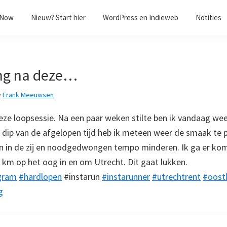
/Now
Nieuw? Start hier
WordPress en Indieweb
Notities
ng na deze…
y
Frank Meeuwsen
eze loopsessie. Na een paar weken stilte ben ik vandaag we
 dip van de afgelopen tijd heb ik meteen weer de smaak te
en in de zij en noodgedwongen tempo minderen. Ik ga er kom
5 km op het oog in en om Utrecht. Dit gaat lukken.
gram
#hardlopen
#instarun
#instarunner
#utrechtrent
#oost
g