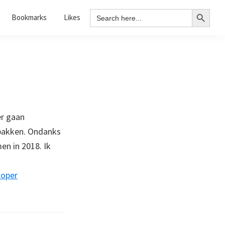
Search Button
Search
Bookmarks
Likes
for:
er gaan
 pakken. Ondanks
en in 2018. Ik
loper