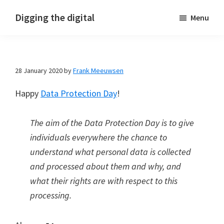
Skip
Skip
Skip
Digging the digital
Menu
to
to
to
primary
main
footer
navigation
content
28 January 2020
by
Frank Meeuwsen
Happy
Data Protection Day
!
The aim of the Data Protection Day is to give
individuals everywhere the chance to
understand what personal data is collected
and processed about them and why, and
what their rights are with respect to this
processing.