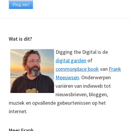
Footer
Wat is dit?
Digging the Digital is de
digital garden
of
commonplace book
van
Frank
Meeuwsen
. Onderwerpen
variëren van indieweb tot
nieuwsbrieven, bloggen,
muziek en opvallende gebeurtenissen op het
internet.
Meer Frank