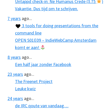
Untappd check-in: Ne Humanus Crede (3.75
)
Vakantie. Dus tijd om te schrijven.
7 years
ago...
3 tools for doing presentations from the
command line
OPEN S01E09 – IndieWebCamp Amsterdam
komt er aan!
8 years
ago...
Een half jaar zonder Facebook
23 years
ago...
The Freenet Project
Leuke kwiz
24 years
ago...
de IRC qoute van vandaag…