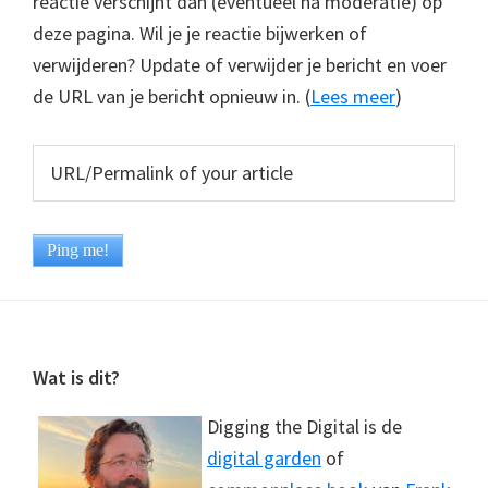
reactie verschijnt dan (eventueel na moderatie) op
deze pagina. Wil je je reactie bijwerken of
verwijderen? Update of verwijder je bericht en voer
de URL van je bericht opnieuw in. (
Lees meer
)
Footer
Wat is dit?
Digging the Digital is de
digital garden
of