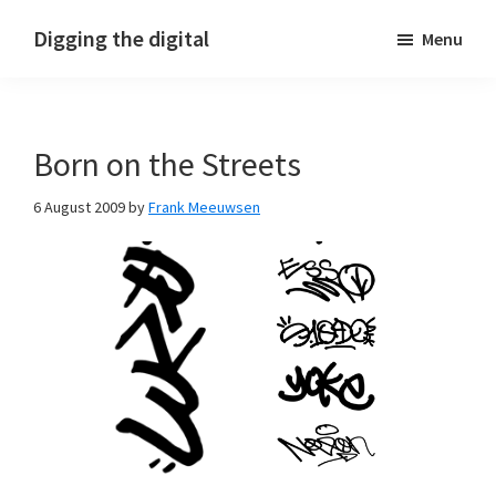
Skip
Skip
Skip
Digging the digital
Menu
to
to
to
primary
main
footer
navigation
content
Born on the Streets
6 August 2009
by
Frank Meeuwsen