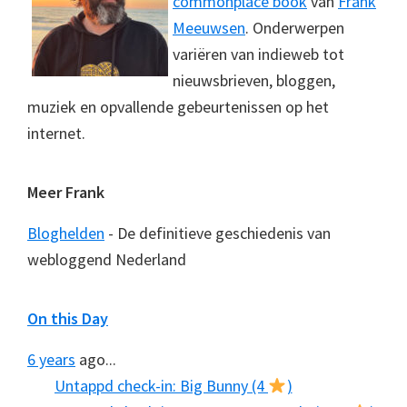
commonplace book
van
Frank
Meeuwsen
. Onderwerpen
variëren van indieweb tot
nieuwsbrieven, bloggen,
muziek en opvallende gebeurtenissen op het
internet.
Meer Frank
Bloghelden
- De definitieve geschiedenis van
webloggend Nederland
On this Day
6 years
ago...
Untappd check-in: Big Bunny (4
)