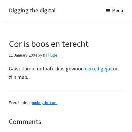
Skip
Skip
Skip
Digging the digital
Menu
to
to
to
primary
main
footer
navigation
content
Cor is boos en terecht
11 January 2004
by
Da Huge
Gawddamn muthafuckas gewoon
een cd gejat
uit
zijn map.
Filed Under:
punkeydotcom
Reader
Comments
Interactions