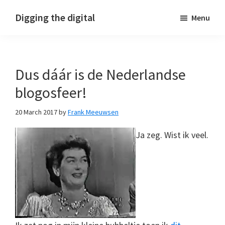
Skip
Skip
Skip
Digging the digital
Menu
to
to
to
primary
main
footer
navigation
content
Dus dáár is de Nederlandse
blogosfeer!
20 March 2017
by
Frank Meeuwsen
Ja zeg. Wist ik veel.