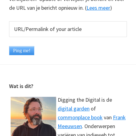
de URL van je bericht opnieuw in. (
Lees meer
)
Footer
Wat is dit?
Digging the Digital is de
digital garden
of
commonplace book
van
Frank
Meeuwsen
. Onderwerpen
variëren van indieweb tot