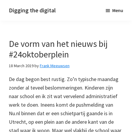
Skip
Skip
Skip
Digging the digital
Menu
to
to
to
primary
main
footer
navigation
content
De vorm van het nieuws bij
#24oktoberplein
18 March 2019
by
Frank Meeuwsen
De dag begon best rustig. Zo’n typische maandag
zonder al teveel beslommeringen. Kinderen zijn
naar school en ik zit wat vervelend administratief
werk te doen. Ineens komt de pushmelding van
Nu.nl binnen dat er een schietpartij gaande is in
Utrecht, op een plein aan de andere kant van de
stad waar ik woon. Maar wel vlakbij de school waar