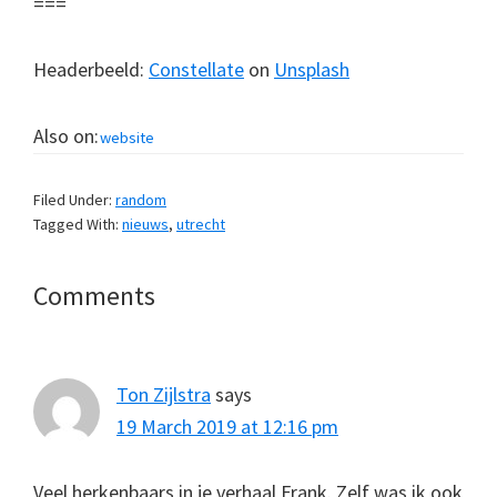
===
Headerbeeld:
Constellate
on
Unsplash
Also on:
website
Filed Under:
random
Tagged With:
nieuws
,
utrecht
Reader
Comments
Interactions
Ton Zijlstra
says
19 March 2019 at 12:16 pm
Veel herkenbaars in je verhaal Frank. Zelf was ik ook