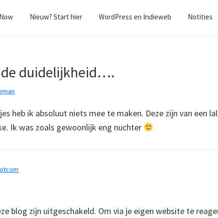
/Now
Nieuw? Start hier
WordPress en Indieweb
Notities
 de duidelijkheid….
eman
tjes heb ik absoluut niets mee te maken. Deze zijn van een l
ke. Ik was zoals gewoonlijk eng nuchter
dotcom
 blog zijn uitgeschakeld. Om via je eigen website te reage