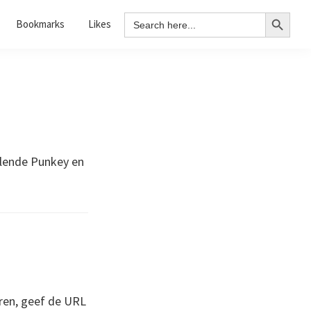
Search Button
Search
Bookmarks
Likes
for:
allende Punkey en
ren, geef de URL