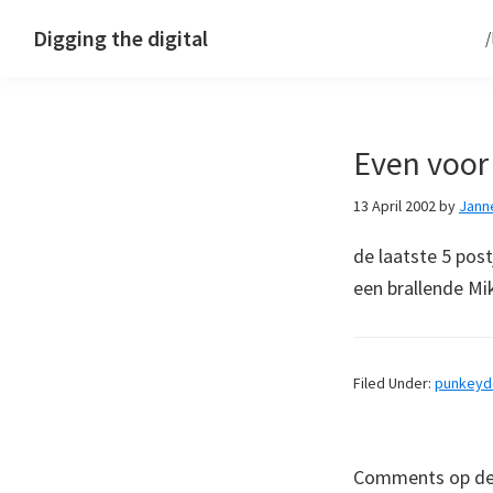
Skip
Skip
Skip
Digging the digital
to
to
to
primary
main
footer
navigation
content
Even voor
13 April 2002
by
Jann
de laatste 5 pos
een brallende Mi
Filed Under:
punkey
Comments op deze