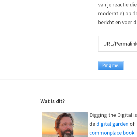
van je reactie di
moderatie) op dez
bericht en voer d
Footer
Wat is dit?
Digging the Digital is
de
digital garden
of
commonplace book