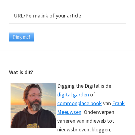
Footer
Wat is dit?
Digging the Digital is de
digital garden
of
commonplace book
van
Frank
Meeuwsen
. Onderwerpen
variëren van indieweb tot
nieuwsbrieven, bloggen,