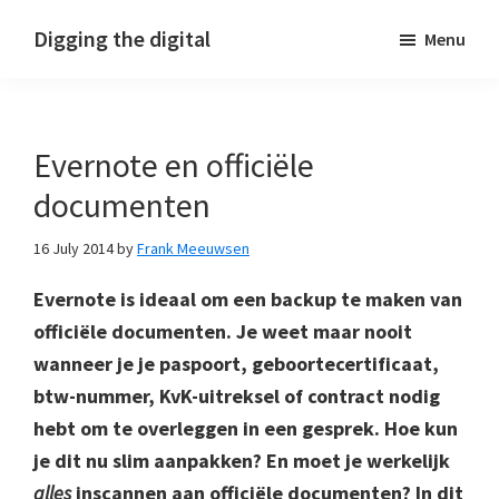
Skip
Skip
Skip
Digging the digital
Menu
to
to
to
primary
main
footer
navigation
content
Evernote en officiële
documenten
16 July 2014
by
Frank Meeuwsen
Evernote is ideaal om een backup te maken van
officiële documenten. Je weet maar nooit
wanneer je je paspoort, geboortecertificaat,
btw-nummer, KvK-uitreksel of contract nodig
hebt om te overleggen in een gesprek. Hoe kun
je dit nu slim aanpakken? En moet je werkelijk
alles
inscannen aan officiële documenten? In dit