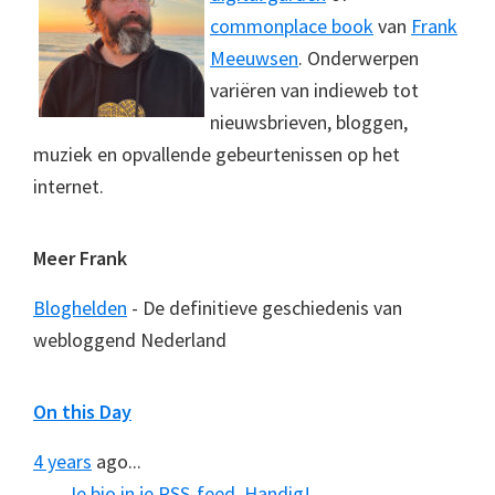
commonplace book
van
Frank
Meeuwsen
. Onderwerpen
variëren van indieweb tot
nieuwsbrieven, bloggen,
muziek en opvallende gebeurtenissen op het
internet.
Meer Frank
Bloghelden
- De definitieve geschiedenis van
webloggend Nederland
On this Day
4 years
ago...
Je bio in je RSS-feed. Handig!