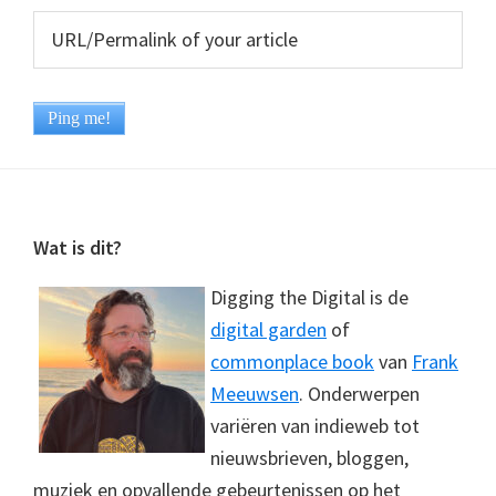
Footer
Wat is dit?
Digging the Digital is de
digital garden
of
commonplace book
van
Frank
Meeuwsen
. Onderwerpen
variëren van indieweb tot
nieuwsbrieven, bloggen,
muziek en opvallende gebeurtenissen op het