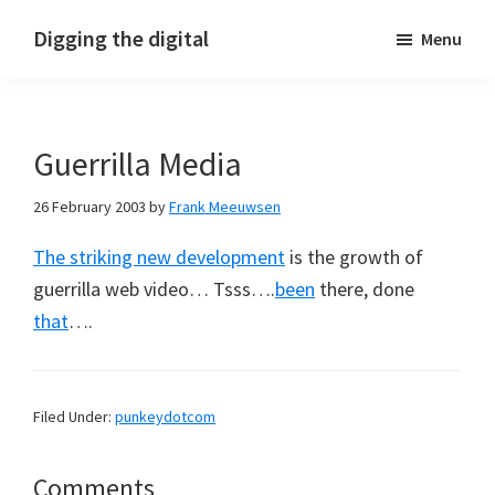
Skip
Skip
Skip
Digging the digital
Menu
to
to
to
primary
main
footer
navigation
content
Guerrilla Media
26 February 2003
by
Frank Meeuwsen
The striking new development
is the growth of
guerrilla web video… Tsss….
been
there, done
that
….
Filed Under:
punkeydotcom
Reader
Comments