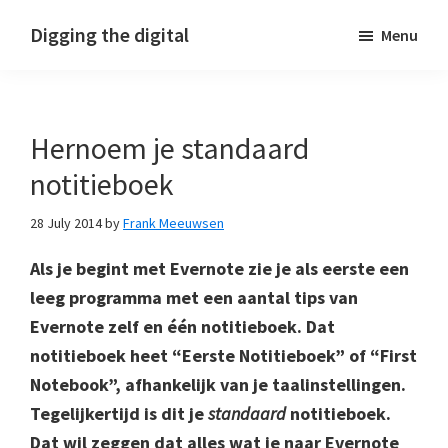
Skip
Skip
Skip
Digging the digital
Menu
to
to
to
primary
main
footer
navigation
content
Hernoem je standaard
notitieboek
28 July 2014
by
Frank Meeuwsen
Als je begint met Evernote zie je als eerste een
leeg programma met een aantal tips van
Evernote zelf en één notitieboek. Dat
notitieboek heet “Eerste Notitieboek” of “First
Notebook”, afhankelijk van je taalinstellingen.
Tegelijkertijd is dit je
standaard
notitieboek.
Dat wil zeggen dat alles wat je naar Evernote