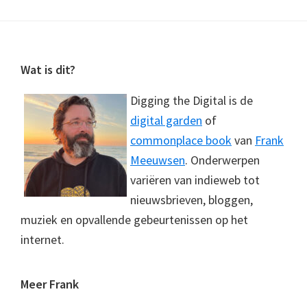
Footer
Wat is dit?
Digging the Digital is de
digital garden
of
commonplace book
van
Frank
Meeuwsen
. Onderwerpen
variëren van indieweb tot
nieuwsbrieven, bloggen,
muziek en opvallende gebeurtenissen op het
internet.
Meer Frank