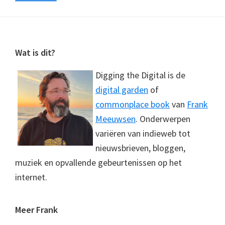
Footer
Wat is dit?
Digging the Digital is de
digital garden
of
commonplace book
van
Frank
Meeuwsen
. Onderwerpen
variëren van indieweb tot
nieuwsbrieven, bloggen,
muziek en opvallende gebeurtenissen op het
internet.
Meer Frank