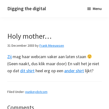
Skip
Skip
Skip
Digging the digital
Menu
to
to
to
primary
main
footer
navigation
content
Holy mother…
31 December 2003
by
Frank Meeuwsen
Zij
mag haar webcam vaker aan laten staan
(Geen naakt, dus klik maar door) En valt het je niet
op dat
dit shirt
heel erg op een
ander shirt
lijkt?
Filed Under:
punkeydotcom
Reader
Comments