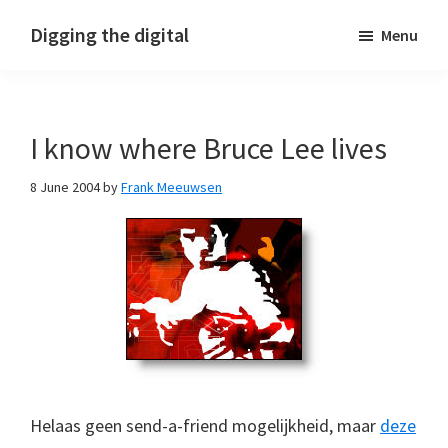
Skip
Skip
Skip
Digging the digital
Menu
to
to
to
primary
main
footer
navigation
content
I know where Bruce Lee lives
8 June 2004
by
Frank Meeuwsen
Helaas geen send-a-friend mogelijkheid, maar
deze