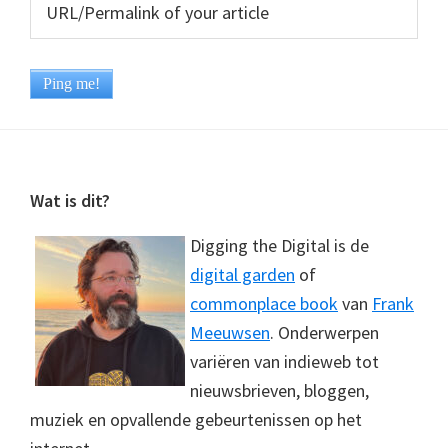
Footer
Wat is dit?
Digging the Digital is de
digital garden
of
commonplace book
van
Frank
Meeuwsen
. Onderwerpen
variëren van indieweb tot
nieuwsbrieven, bloggen,
muziek en opvallende gebeurtenissen op het