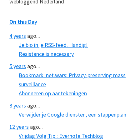
webloggend Nederland
On this Day
4 years
ago...
Je bio in je RSS-feed. Handig!
Resistance is necessary
5 years
ago...
Bookmark: net.wars: Privacy-preserving mass
surveillance
Abonneren op aantekeningen
8 years
ago...
Verwijder je Google diensten, een stappenplan
12 years
ago...
Vrijdag Volg Tip : Evernote Techblog