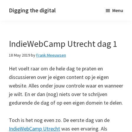
Skip
Skip
Skip
Digging the digital
Menu
to
to
to
primary
main
footer
navigation
content
IndieWebCamp Utrecht dag 1
18 May 2019
by
Frank Meeuwsen
Het voelt raar om de hele dag te praten en
discussieren over je eigen content op je eigen
website. Alles onder jouw controle waar en wanneer
je wilt. En er dan (nog) niets over te schrijven
gedurende de dag of op een eigen domein te delen.
Toch is het nog even zo. De eerste dag van de
IndieWebCamp Utrecht
was een ervaring. Als