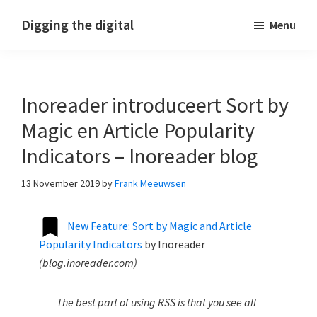
Skip
Skip
Skip
Digging the digital
Menu
to
to
to
primary
main
footer
navigation
content
Inoreader introduceert Sort by
Magic en Article Popularity
Indicators – Inoreader blog
13 November 2019
by
Frank Meeuwsen
New Feature: Sort by Magic and Article
Popularity Indicators
by
Inoreader
(
blog.inoreader.com
)
The best part of using RSS is that you see all