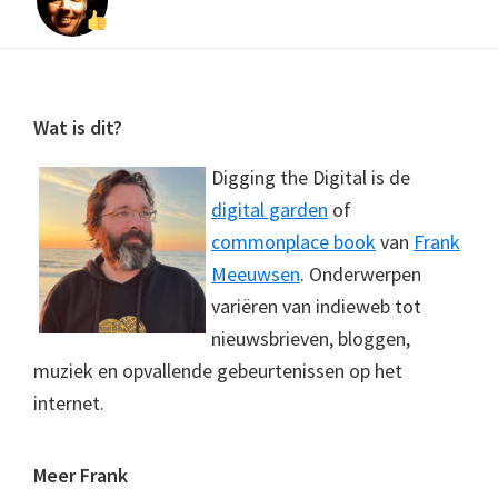
Footer
Wat is dit?
Digging the Digital is de
digital garden
of
commonplace book
van
Frank
Meeuwsen
. Onderwerpen
variëren van indieweb tot
nieuwsbrieven, bloggen,
muziek en opvallende gebeurtenissen op het
internet.
Meer Frank