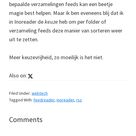
bepaalde verzamelingen feeds kan een beetje
magie best helpen. Maar ik ben eveneens blij dat ik
in Inoreader de
keuze
heb om per folder of
verzameling feeds deze manier van sorteren weer
uit te zetten.
Meer keuzevrijheid, zo moeilijk is het niet.
Also on:
Filed Under:
webtech
Tagged With:
feedreader
,
inoreader
,
rss
Reader
Comments
Interactions