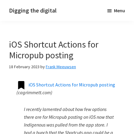
Skip
Skip
Skip
Digging the digital
Menu
to
to
to
primary
main
footer
navigation
content
iOS Shortcut Actions for
Micropub posting
18 February 2023
by
Frank Meeuwsen
iOS Shortcut Actions for Micropub posting
(
cagrimmett.com
)
I recently lamented about how few options
there are for Micropub posting on iOS now that
Indigenous was pulled from the app store. I
had a hunch that the Shortcuts app could be a