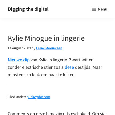
Skip
Skip
Skip
Digging the digital
Menu
to
to
to
primary
main
footer
navigation
content
Kylie Minogue in lingerie
14 August 2003
by
Frank Meeuwsen
Nieuwe clip
van Kylie in lingerie. Zwart wit en
zonder electrische stier zoals
deze
destijds. Maar
minstens zo leuk om naar te kijken
Filed Under:
punkeydotcom
Comments op deze blog zijn uitgeschakeld. Om via