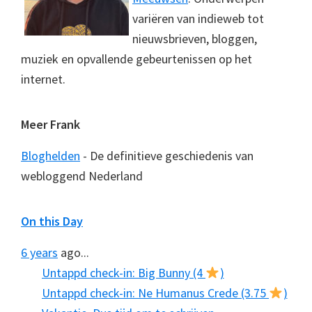
variëren van indieweb tot
nieuwsbrieven, bloggen,
muziek en opvallende gebeurtenissen op het
internet.
Meer Frank
Bloghelden
- De definitieve geschiedenis van
webloggend Nederland
On this Day
6 years
ago...
Untappd check-in: Big Bunny (4
)
Untappd check-in: Ne Humanus Crede (3.75
)