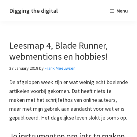
Skip
Skip
Skip
Digging the digital
Menu
to
to
to
primary
main
footer
navigation
content
Leesmap 4, Blade Runner,
webmentions en hobbies!
27 January 2018
by
Frank Meeuwsen
De afgelopen week zijn er wat weinig echt boeiende
artikelen voorbij gekomen. Dat heeft niets te
maken met het schrijfethos van online auteurs,
maar met mijn gebrek aan aandacht voor wat er is
gepubliceerd. Het dagelijkse leven slokt je soms op.
Je instrumenten om iets te maken