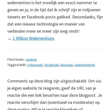
webmention is het moeilijk een exact nummer te
geven en ja, in de tijd dat ik schrijf zijn er miljoenen
tweets en Facebook posts geliked. Desondanks, fijn
dat een nieuwe technologie en manier van
verbinden meer en meer zijn weg vindt!
↔️
1 Million Webmentions
Filed Under:
random
Tagged With:
cyberpunk
,
facebook
,
leesmap
,
webmentions
Comments op deze blog zijn uitgeschakeld. Om via
je eigen website te reageren, geef de URL van je
reactie die een link bevatten naar deze blogpost. Je
reactie verschijnt dan (eventueel na moderatie) op
deze pagina. Wil je je reactie bijwerken of