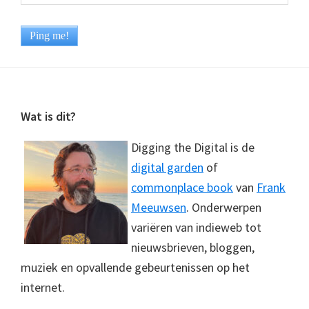
Footer
Wat is dit?
Digging the Digital is de
digital garden
of
commonplace book
van
Frank
Meeuwsen
. Onderwerpen
variëren van indieweb tot
nieuwsbrieven, bloggen,
muziek en opvallende gebeurtenissen op het
internet.