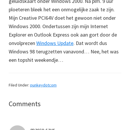
geluidskaart onder Windows 2000. Na plm. 9 uur
ploeteren bleek het een onmogelijke zaak te zijn.
Mijn Creative PCI64V doet het gewoon niet onder
Windows 2000. Ondertussen zijn mijn Internet
Explorer en Outlook Express ook aan gort door de
onvolprezen
Windows Update
. Dat wordt dus
Windows 98 terugzetten vanavond… Nee, het was
een topshit weekendje…
Filed Under:
punkeydotcom
Reader
Comments
Interactions
marco
says