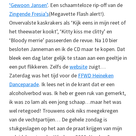
‘Gewoon Jansen’
. Een schaamteloze rip-off van de
Zingende Fresia’s
(Megavette Flash alert!).
Onvervalste kaskrakers als ‘Kijk eens in mijn reet of
het theewater kookt’, ‘Kitty kiss me clitty’ en
‘Bloody merrie’ passeerden de revue. Na 10 bier
besloten Janneman en ik de CD maar te kopen. Dat
bleek een dag later gelijk te staan aan een geeltje in
een put flikkeren. Zelfs de
website
zuigt…
Zaterdag was het tijd voor de
FFWD Heineken
Danceparade
. Ik lees net in de krant dat er een
alcoholverbod was. Ik heb er geen ruk van gemerkt,
ik was zo lam als een jong schaap…maar het was
wel retegoed! Trouwens ook niks meegekregen
van de vechtpartijen… De gehele zondag is
stukgeslagen op het aan de praat krijgen van mijn