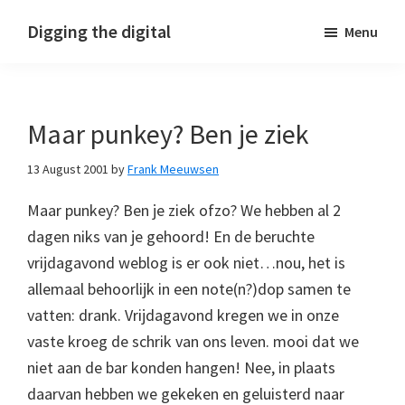
Skip
Skip
Skip
Digging the digital
Menu
to
to
to
primary
main
footer
navigation
content
Maar punkey? Ben je ziek
13 August 2001
by
Frank Meeuwsen
Maar punkey? Ben je ziek ofzo? We hebben al 2
dagen niks van je gehoord! En de beruchte
vrijdagavond weblog is er ook niet…nou, het is
allemaal behoorlijk in een note(n?)dop samen te
vatten: drank. Vrijdagavond kregen we in onze
vaste kroeg de schrik van ons leven. mooi dat we
niet aan de bar konden hangen! Nee, in plaats
daarvan hebben we gekeken en geluisterd naar