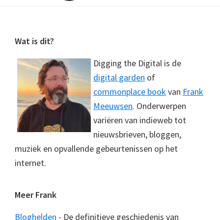
Footer
Wat is dit?
Digging the Digital is de
digital garden
of
commonplace book
van
Frank
Meeuwsen
. Onderwerpen
variëren van indieweb tot
nieuwsbrieven, bloggen,
muziek en opvallende gebeurtenissen op het
internet.
Meer Frank
Bloghelden
- De definitieve geschiedenis van