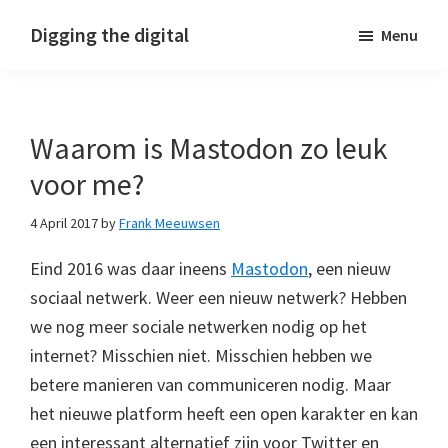
Skip
Skip
Skip
Digging the digital
Menu
to
to
to
primary
main
footer
navigation
content
Waarom is Mastodon zo leuk
voor me?
4 April 2017
by
Frank Meeuwsen
Eind 2016 was daar ineens
Mastodon
, een nieuw
sociaal netwerk. Weer een nieuw netwerk? Hebben
we nog meer sociale netwerken nodig op het
internet? Misschien niet. Misschien hebben we
betere manieren van communiceren nodig. Maar
het nieuwe platform heeft een open karakter en kan
een interessant alternatief zijn voor Twitter en