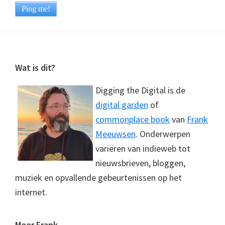
Footer
Wat is dit?
Digging the Digital is de
digital garden
of
commonplace book
van
Frank
Meeuwsen
. Onderwerpen
variëren van indieweb tot
nieuwsbrieven, bloggen,
muziek en opvallende gebeurtenissen op het
internet.
Meer Frank