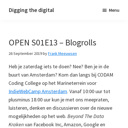
Skip
Skip
Skip
Digging the digital
Menu
to
to
to
primary
main
footer
navigation
content
OPEN S01E13 – Blogrolls
26 September 2019
by
Frank Meeuwsen
Heb je zaterdag iets te doen? Nee? Ben je in de
buurt van Amsterdam? Kom dan langs bij CODAM
Coding College op het Marineterrein voor
IndieWebCamp Amsterdam
. Vanaf 10:00 uur tot
plusminus 18:00 uur kun je met ons meepraten,
luisteren, denken en discussieren over de nieuwe
mogelijkheden op het web.
Beyond The Data
Kraken
van Facebook Inc, Amazon, Google en