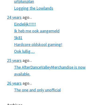
uitpluisplan
Logging the Lowlands
24 years
ago...
Eindelijk!!!!!
Ik heb me ook aangemeld
5k81
Hardcore oldskool gaming!
Ook lullig…
25 years
ago...
The AfterDanceValleyMerchandise is now
available,
26 years
ago...
The one and only unofficial