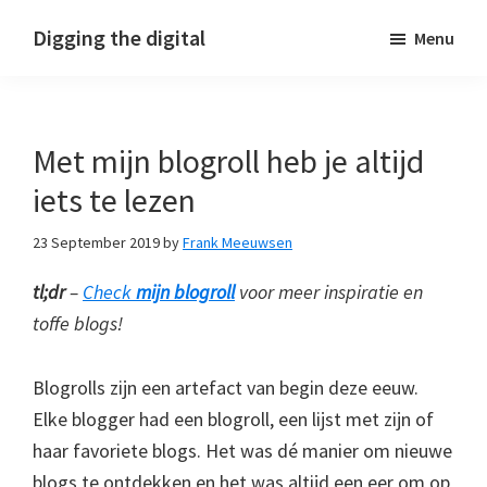
Skip
Skip
Skip
Digging the digital
Menu
to
to
to
primary
main
footer
navigation
content
Met mijn blogroll heb je altijd
iets te lezen
23 September 2019
by
Frank Meeuwsen
tl;dr
–
Check
mijn blogroll
voor meer inspiratie en
toffe blogs!
Blogrolls zijn een artefact van begin deze eeuw.
Elke blogger had een blogroll, een lijst met zijn of
haar favoriete blogs. Het was dé manier om nieuwe
blogs te ontdekken en het was altijd een eer om op