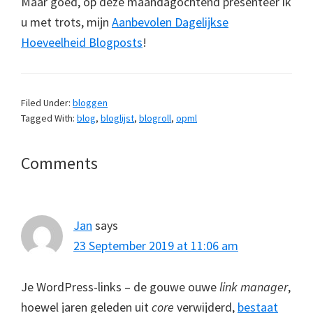
Maar goed, op deze maandagochtend presenteer ik
u met trots, mijn
Aanbevolen Dagelijkse
Hoeveelheid Blogposts
!
Filed Under:
bloggen
Tagged With:
blog
,
bloglijst
,
blogroll
,
opml
Reader
Comments
Interactions
Jan
says
23 September 2019 at 11:06 am
Je WordPress-links – de gouwe ouwe
link manager
,
hoewel jaren geleden uit
core
verwijderd,
bestaat