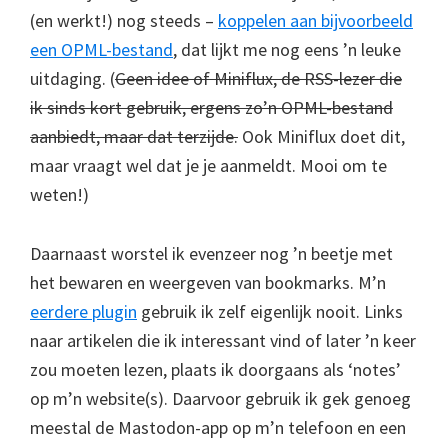
(en werkt!) nog steeds –
koppelen aan bijvoorbeeld
een OPML-bestand
, dat lijkt me nog eens ’n leuke
uitdaging. (
Geen idee of Miniflux, de RSS-lezer die
ik sinds kort gebruik, ergens zo’n OPML-bestand
aanbiedt, maar dat terzijde.
Ook Miniflux doet dit,
maar vraagt wel dat je je aanmeldt. Mooi om te
weten!)
Daarnaast worstel ik evenzeer nog ’n beetje met
het bewaren en weergeven van bookmarks. M’n
eerdere plugin
gebruik ik zelf eigenlijk nooit. Links
naar artikelen die ik interessant vind of later ’n keer
zou moeten lezen, plaats ik doorgaans als ‘notes’
op m’n website(s). Daarvoor gebruik ik gek genoeg
meestal de Mastodon-app op m’n telefoon en een