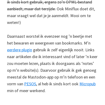
ik sinds kort gebruik, ergens zo’n OPML-bestand
aanbiedt, maar dat terzijde.
Ook Miniflux doet dit,
maar vraagt wel dat je je aanmeldt. Mooi om te
weten!)
Daarnaast worstel ik evenzeer nog ’n beetje met
het bewaren en weergeven van bookmarks. M’n
eerdere plugin
gebruik ik zelf eigenlijk nooit. Links
naar artikelen die ik interessant vind of later ’n keer
zou moeten lezen, plaats ik doorgaans als ‘notes’
op m’n website(s). Daarvoor gebruik ik gek genoeg
meestal de Mastodon-app op m’n telefoon en een
vorm van
PESOS
, al heb ik sinds kort ook
Micropub
min of meer werkend.