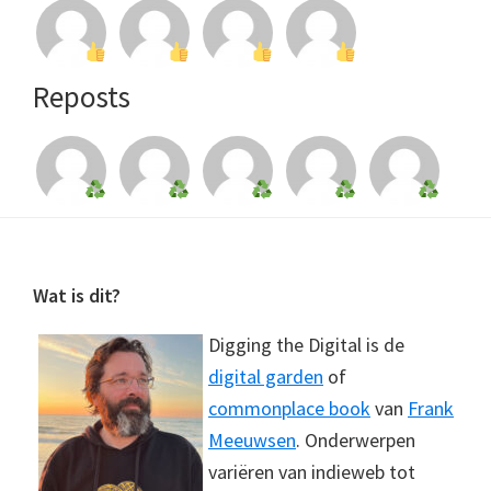
Reposts
Footer
Wat is dit?
Digging the Digital is de
digital garden
of
commonplace book
van
Frank
Meeuwsen
. Onderwerpen
variëren van indieweb tot