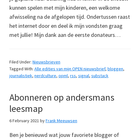
kunnen spelen met mijn kinderen, een welkome
afwisseling na de afgelopen tijd. Ondertussen raast
het internet door en deel ik mijn vondsten graag
met jullie! Mijn dank aan de eerste donateurs…
Filed Under:
Nieuwsbrieven
Tagged With:
Alle edities van mijn OPEN nieuwsbrief
,
bloggen
,
journalistiek
,
nerdculture
,
opml
,
rss
,
signal
,
substack
Abonneren op andersmans
leesmap
6 February 2021
by
Frank Meeuwsen
Ben je benieuwd wat jouw favoriete blogger of