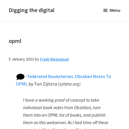
Skip
Skip
Skip
Digging the digital
Menu
to
to
to
primary
main
footer
navigation
content
opml
5 January 2022
by
Frank Meeuwsen
Federated Bookshelves: Obsidian Notes To
OPML
by
Ton Zijlstra
(
zylstra.org
)
I have a working proof of concept to take
individual book notes from Obsidian, turn
them into an OPML list of books, and publish
them on this webserver. As I had time off these