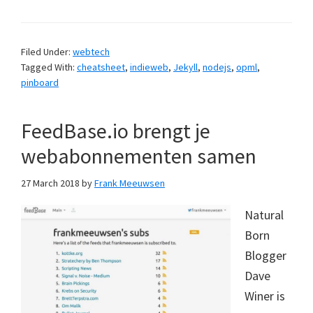
Filed Under:
webtech
Tagged With:
cheatsheet
,
indieweb
,
Jekyll
,
nodejs
,
opml
,
pinboard
FeedBase.io brengt je
webabonnementen samen
27 March 2018
by
Frank Meeuwsen
Natural
Born
Blogger
Dave
Winer is