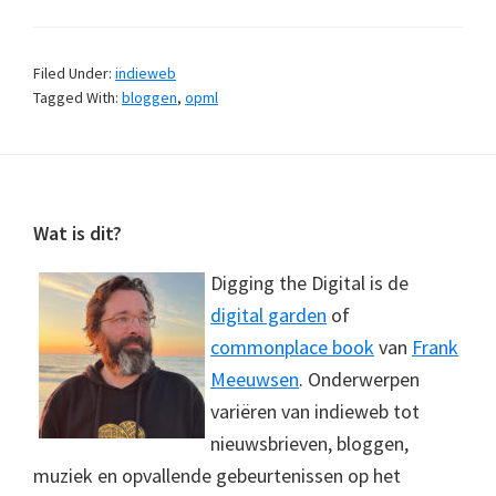
Filed Under:
indieweb
Tagged With:
bloggen
,
opml
Footer
Wat is dit?
Digging the Digital is de
digital garden
of
commonplace book
van
Frank
Meeuwsen
. Onderwerpen
variëren van indieweb tot
nieuwsbrieven, bloggen,
muziek en opvallende gebeurtenissen op het