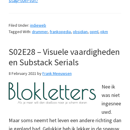
stap-ton-tof/
Filed Under:
indieweb
Tagged With:
drummer
,
frankopedia
,
obsidian
,
opml
,
pkm
S02E28 – Visuele vaardigheden
en Substack Serials
8 February 2021
by
Frank Meeuwsen
Nee ik
was niet
ingesnee
uwd.
Maar soms neemt het leven een andere richting dan
je gepland had. Gelukkig heb ik lekker in de sneeuw