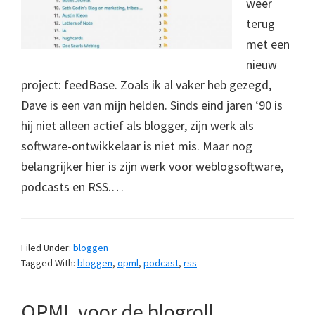
weer
terug
met een
nieuw
project: feedBase. Zoals ik al vaker heb gezegd,
Dave is een van mijn helden. Sinds eind jaren ‘90 is
hij niet alleen actief als blogger, zijn werk als
software-ontwikkelaar is niet mis. Maar nog
belangrijker hier is zijn werk voor weblogsoftware,
podcasts en RSS.…
Filed Under:
bloggen
Tagged With:
bloggen
,
opml
,
podcast
,
rss
OPML voor de blogroll