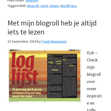
Filed Under:
bloggen
Tagged With:
blogroll
,
opml
,
plugin
,
WordPress
Met mijn blogroll heb je altijd
iets te lezen
23 September 2019
by
Frank Meeuwsen
tl;dr –
Check
mijn
blogroll
voor
meer
inspirati
e en
toffe