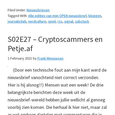
Filed Under:
Nieuwsbrieven
Tagged With:
Alle edities van mijn OPEN nieuwsbrief
,
bloggen
,
journalistiek
,
nerdculture
,
opml
,
rss
,
signal
,
substack
S02E27 – Cryptoscammers en
Petje.af
1 February 2021
by
Frank Meeuwsen
(Door een technische fout aan mijn kant werd de
nieuwsbrief vanochtend niet correct verzonden.
Hier is hij alsnog!!) Mensen wat een week! De drie
belangrijkste berichten deze week uit de
nieuwsbrief-wereld hebben jullie wellicht al genoeg
voorbij zien komen. Die herhaal ik hier niet, maar zal
er wel omheen dartelen met commentaren die je