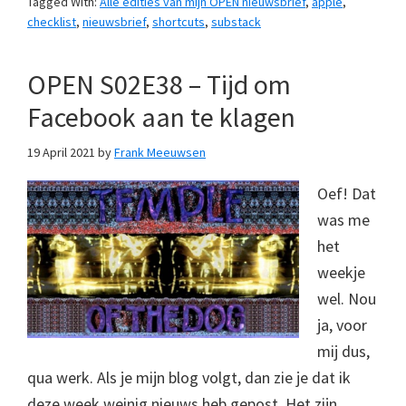
Tagged With:
Alle edities van mijn OPEN nieuwsbrief
,
apple
,
checklist
,
nieuwsbrief
,
shortcuts
,
substack
OPEN S02E38 – Tijd om
Facebook aan te klagen
19 April 2021
by
Frank Meeuwsen
Oef! Dat
was me
het
weekje
wel. Nou
ja, voor
mij dus,
qua werk. Als je mijn blog volgt, dan zie je dat ik
deze week weinig nieuws heb gepost. Het zijn