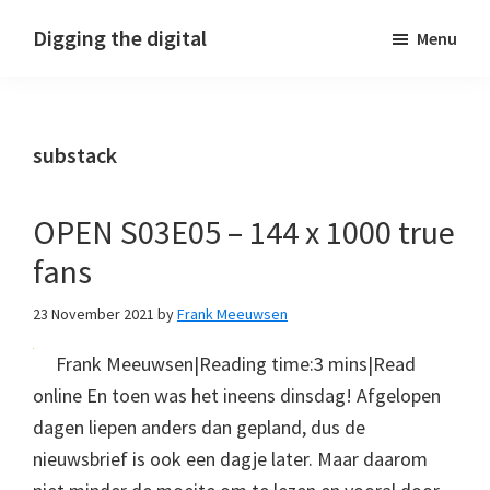
Skip
Skip
Skip
Digging the digital
Menu
to
to
to
primary
main
footer
navigation
content
substack
OPEN S03E05 – 144 x 1000 true
fans
23 November 2021
by
Frank Meeuwsen
Frank Meeuwsen|Reading time:3 mins|Read
online En toen was het ineens dinsdag! Afgelopen
dagen liepen anders dan gepland, dus de
nieuwsbrief is ook een dagje later. Maar daarom