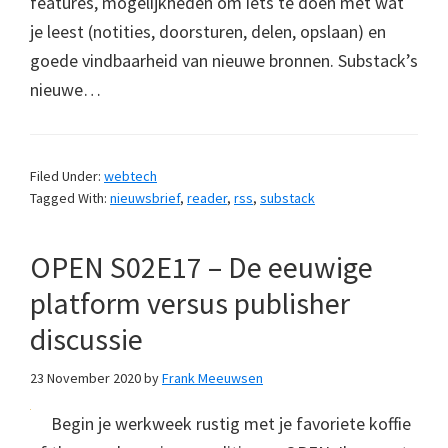
features, mogelijkheden om iets te doen met wat
je leest (notities, doorsturen, delen, opslaan) en
goede vindbaarheid van nieuwe bronnen. Substack’s
nieuwe…
Filed Under:
webtech
Tagged With:
nieuwsbrief
,
reader
,
rss
,
substack
OPEN S02E17 – De eeuwige
platform versus publisher
discussie
23 November 2020
by
Frank Meeuwsen
Begin je werkweek rustig met je favoriete koffie