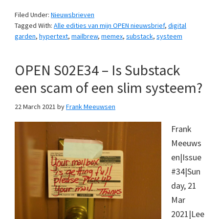
Filed Under:
Nieuwsbrieven
Tagged With:
Alle edities van mijn OPEN nieuwsbrief
,
digital
garden
,
hypertext
,
mailbrew
,
memex
,
substack
,
systeem
OPEN S02E34 – Is Substack
een scam of een slim systeem?
22 March 2021
by
Frank Meeuwsen
Frank
Meeuws
en|Issue
#34|Sun
day, 21
Mar
2021|Lee