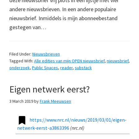
deze nieuwsbrief vrij plots in een lijstje met vier
andere nieuwsbrieven. In een andere populaire
nieuwsbrief. Inmiddels is mijn abonneebestand
gestegen van…
Filed Under:
Nieuwsbrieven
Tagged With:
Alle edities van mijn OPEN nieuwsbrief
,
nieuwsbrief
,
onderzoek
,
Public Spaces
,
reader
,
substack
Eigen netwerk eerst?
3 March 2019
by
Frank Meeuwsen
https://www.nrc.nl/nieuws/2019/03/01/eigen-
netwerk-eerst-a3863396
(
nrc.nl
)