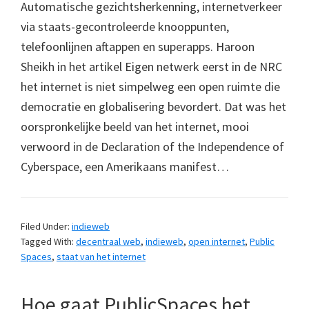
Automatische gezichtsherkenning, internetverkeer
via staats-gecontroleerde knooppunten,
telefoonlijnen aftappen en superapps. Haroon
Sheikh in het artikel Eigen netwerk eerst in de NRC
het internet is niet simpelweg een open ruimte die
democratie en globalisering bevordert. Dat was het
oorspronkelijke beeld van het internet, mooi
verwoord in de Declaration of the Independence of
Cyberspace, een Amerikaans manifest…
Filed Under:
indieweb
Tagged With:
decentraal web
,
indieweb
,
open internet
,
Public
Spaces
,
staat van het internet
Hoe gaat PublicSpaces het