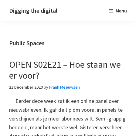
Skip
Skip
Skip
Digging the digital
Menu
to
to
to
primary
main
footer
navigation
content
Public Spaces
OPEN S02E21 – Hoe staan we
er voor?
21 December 2020
by
Frank Meeuwsen
Eerder deze week zat ik een online panel over
nieuwsbrieven. Ik gaf de tip om vooral in panels te
verschijnen als je meer abonnees wilt. Semi-grappig
bedoeld, maar het werkte wel. Gisteren verscheen