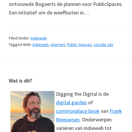
ontvouwde Bogaerts de plannen voor PublicSpaces.
Een initiatief om de weeffouten in…
Filed Under:
indieweb
Tagged With:
indieweb
,
internet
,
Public Spaces
,
sociale silo
Footer
Wat is dit?
Digging the Digital is de
digital garden
of
commonplace book
van
Frank
Meeuwsen
. Onderwerpen
variëren van indieweb tot