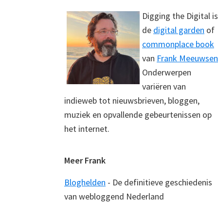
Digging the Digital is
de
digital garden
of
commonplace book
van
Frank Meeuwsen
Onderwerpen
variëren van
indieweb tot nieuwsbrieven, bloggen,
muziek en opvallende gebeurtenissen op
het internet.
Meer Frank
Bloghelden
- De definitieve geschiedenis
van webloggend Nederland