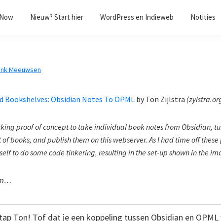
/Now
Nieuw? Start hier
WordPress en Indieweb
Notities
ank Meeuwsen
d Bookshelves: Obsidian Notes To OPML
by
Ton Zijlstra
(
zylstra.or
rking proof of concept to take individual book notes from Obsidian, tu
 of books, and publish them on this webserver. As I had time off these 
elf to do some code tinkering, resulting in the set-up shown in the i
f m…
tap Ton! Tof dat je een koppeling tussen Obsidian en OPML