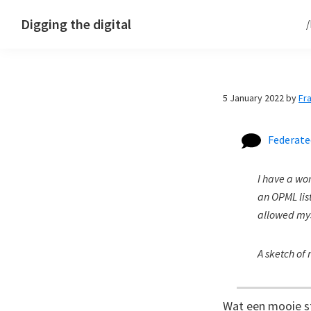
Skip
Skip
Skip
Digging the digital
to
to
to
primary
main
footer
navigation
content
5 January 2022
by
Fr
Federate
I have a wo
an OPML list
allowed mys
A sketch o
Wat een mooie s