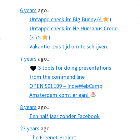
6 years
ago...
Untappd check-in: Big Bunny (4
)
Untappd check-in: Ne Humanus Crede
.
(3.75
)
Vakantie. Dus tijd om te schrijven.
7 years
ago...
3 tools for doing presentations
from the command line
OPEN S01E09 – IndieWebCamp
Amsterdam komt er aan!
8 years
ago...
Een half jaar zonder Facebook
23 years
ago...
The Freenet Project