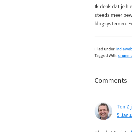
Ik denk dat je h
steeds meer bew
blogsystemen. Ee
Filed Under:
indiewe
Tagged With:
drumme
Reader
Comments
Interaction
Ton Zij
5 Janu