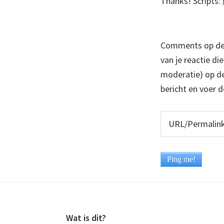
Thanks! Scripts:
Comments op deze
van je reactie di
moderatie) op dez
bericht en voer d
Footer
Wat is dit?