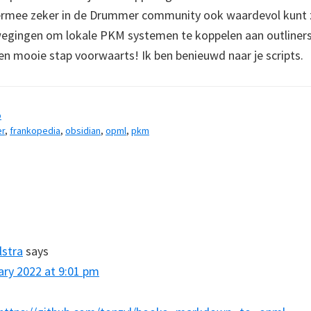
iermee zeker in de Drummer community ook waardevol kunt zij
egingen om lokale PKM systemen te koppelen aan outliners
n mooie stap voorwaarts! Ik ben benieuwd naar je scripts.
b
r
,
frankopedia
,
obsidian
,
opml
,
pkm
s
lstra
says
ary 2022 at 9:01 pm