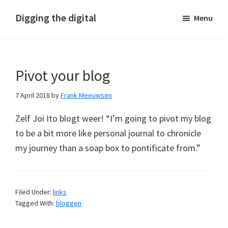
Skip
Skip
Skip
Digging the digital
Menu
to
to
to
primary
main
footer
navigation
content
Pivot your blog
7 April 2018
by
Frank Meeuwsen
Zelf Joi Ito blogt weer! “I’m going to pivot my blog
to be a bit more like personal journal to chronicle
my journey than a soap box to pontificate from.”
Filed Under:
links
Tagged With:
bloggen