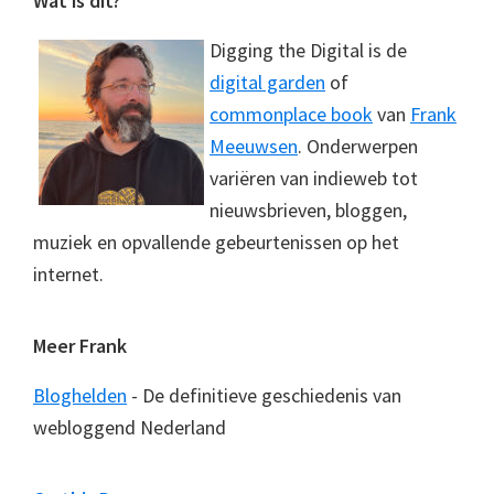
Footer
Wat is dit?
Digging the Digital is de
digital garden
of
commonplace book
van
Frank
Meeuwsen
. Onderwerpen
variëren van indieweb tot
nieuwsbrieven, bloggen,
muziek en opvallende gebeurtenissen op het
internet.
Meer Frank
Bloghelden
- De definitieve geschiedenis van
webloggend Nederland