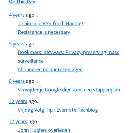
On this Day
4 years
ago...
Je bio in je RSS-feed. Handig!
Resistance is necessary
5 years
ago...
Bookmark: net.wars: Privacy-preserving mass
surveillance
Abonneren op aantekeningen
8 years
ago...
Verwijder je Google diensten, een stappenplan
12 years
ago...
Vrijdag Volg Tip : Evernote Techblog
17 years
ago...
John Hughes overleden